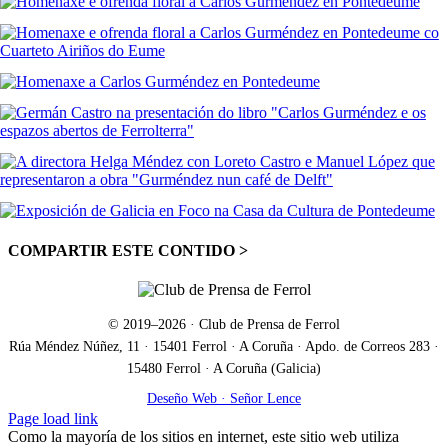
COMPARTIR ESTE CONTIDO >
Facebook
X
LinkedIn
WhatsApp
Correo
electrónico
© 2019–
2026
· Club de Prensa de Ferrol
Rúa Méndez Núñez, 11 · 15401 Ferrol · A Coruña · Apdo. de Correos 283 ·
15480 Ferrol · A Coruña (Galicia)
Deseño Web · Señor Lence
Facebook
X
Correo
Page load link
electrónico
Como la mayoría de los sitios en internet, este sitio web utiliza