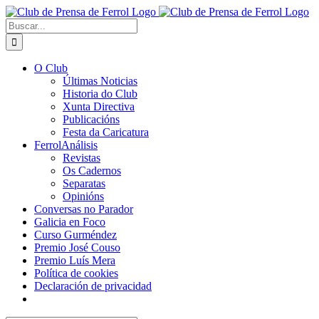
Saltar
al
Buscar:
contenido
O Club
Últimas Noticias
Historia do Club
Xunta Directiva
Publicacións
Festa da Caricatura
FerrolAnálisis
Revistas
Os Cadernos
Separatas
Opinións
Conversas no Parador
Galicia en Foco
Curso Gurméndez
Premio José Couso
Premio Luís Mera
Política de cookies
Declaración de privacidad