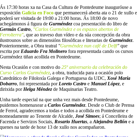
Ás 17:30 horas xa na Casa da Cultura de Pontedeume inauguróuse a
exposición
Galicia en Foco
que permanecerá aberta ata o 21 de xullo 
poderá ser visitada de 19:00 a 21:00 horas. Ás 18:00 de novo
achegámonos á figura de
Gurméndez
coa presentación do libro de
Germán Castro
,
"Carlos Gurméndez e os espazos abertos de
Ferrolterra"
, que ao traveso dun vídeo e da súa concepción da obra
ilustrounos sobre as dimensións filosóficas e literarias de
Gurméndez
.
Posteriormente, a Obra teatral
"
Gurméndez nun café de Delft
"
que
escrita por
Eduardo Fra Molinero
fora representada cando os cursos
Gurméndez tiñan acollida en Pontedeume.
Nesta Ocasión e con motivo do
25º aniversario da celebración do
Curso Carlos Gurméndez
, a obra, traducida para a ocasión polo
Catedrático de Filoloxía Galega e Portuguesa da UDC,
Xosé María
Dobarro
, foi representada por
Loreto Castro
e
Manuel López
, e
dirixida por
Helga Méndez
de Maquinarias Teatro.
Unha tarde especial na que unha vez mais desde Pontedeume,
puidemos homenaxear a
Carlos Gurméndez
. Desde o Club de Prensa
de Ferrol, agradecemos a todas e todos a acollida en Pontedeume e
nomeadamente ao Tenente de Alcalde,
José Simoes
; á Concelleira de
Facenda e Servizos Sociais,
Rosario Huertas
, a
Alejandra Bellón
e a
quenes na tarde de hoxe 13 de xullo nos acompañaron.