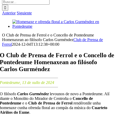
Buscar:
Anterior
Siguiente
Ver
imagen
más
O Club de Prensa de Ferrol e o Concello de Pontedeume
grande
Homenaxean ao filósofo Carlos Gurméndez
Club de Prensa de
Ferrol
2024-12-04T13:12:38+00:00
O Club de Prensa de Ferrol e o Concello de
Pontedeume Homenaxean ao filósofo
Carlos Gurméndez
Pontedeume, 13 de xullo de 2024
O filósofo
Carlos Gurméndez
levounos de novo a Pontedeume. Alí
diante o Monolito do Mirador de Centroña o
Concello de
Pontedeume
e o
Club de Prensa de Ferrol
rendéronlle unha
homenaxe cunha ofrenda floral ao compás da música do
Cuarteto
Airiños do Eume
.