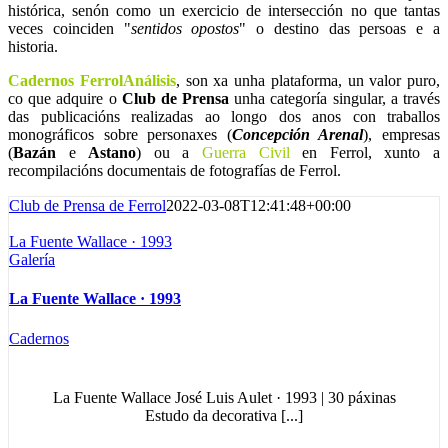
histórica, senón como un exercicio de intersección no que tantas
veces coinciden "
sentidos opostos
" o destino das persoas e a
historia.
Cadernos FerrolAnálisis
, son xa unha plataforma, un valor puro,
co que adquire o
Club de Prensa
unha categoría singular, a través
das publicacións realizadas ao longo dos anos con traballos
monográficos sobre personaxes (
Concepción Arenal
), empresas
(
Bazán
e
Astano
) ou a
Guerra Civil
en Ferrol, xunto a
recompilacións documentais de fotografías de Ferrol.
Club de Prensa de Ferrol
2022-03-08T12:41:48+00:00
La Fuente Wallace · 1993
Galería
La Fuente Wallace · 1993
Cadernos
La Fuente Wallace José Luis Aulet · 1993 | 30 páxinas
Estudo da decorativa [...]