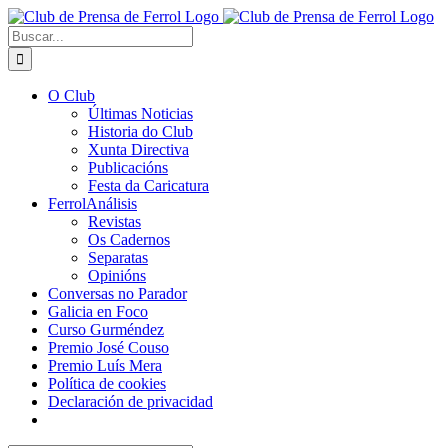
Saltar
al
Buscar:
contenido
O Club
Últimas Noticias
Historia do Club
Xunta Directiva
Publicacións
Festa da Caricatura
FerrolAnálisis
Revistas
Os Cadernos
Separatas
Opinións
Conversas no Parador
Galicia en Foco
Curso Gurméndez
Premio José Couso
Premio Luís Mera
Política de cookies
Declaración de privacidad