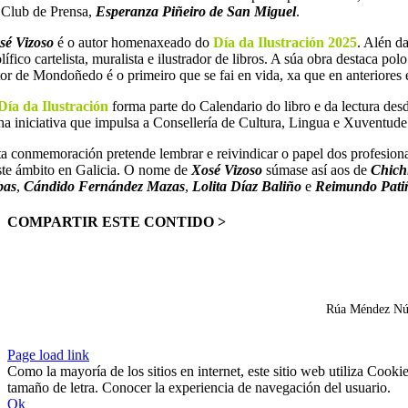
 Club de Prensa,
Esperanza Piñeiro de San Miguel
.
sé Vizoso
é o autor homenaxeado do
Día da Ilustración 2025
. Alén d
lífico cartelista, muralista e ilustrador de libros. A súa obra destaca 
tor de Mondoñedo é o primeiro que se fai en vida, xa que en anteriores ed
Día da Ilustración
forma parte do Calendario do libro e da lectura de
ha iniciativa que impulsa a Consellería de Cultura, Lingua e Xuventude
ta conmemoración pretende lembrar e reivindicar o papel dos profesionai
ste ámbito en Galicia. O nome de
Xosé Vizoso
súmase así aos de
Chich
bas
,
Cándido Fernández Mazas
,
Lolita Díaz Baliño
e
Reimundo Pati
COMPARTIR ESTE CONTIDO >
Facebook
X
LinkedIn
WhatsApp
Correo
electrónico
Rúa Méndez Núñe
Facebook
X
Correo
Page load link
electrónico
Como la mayoría de los sitios en internet, este sitio web utiliza Coo
tamaño de letra. Conocer la experiencia de navegación del usuario.
Ok