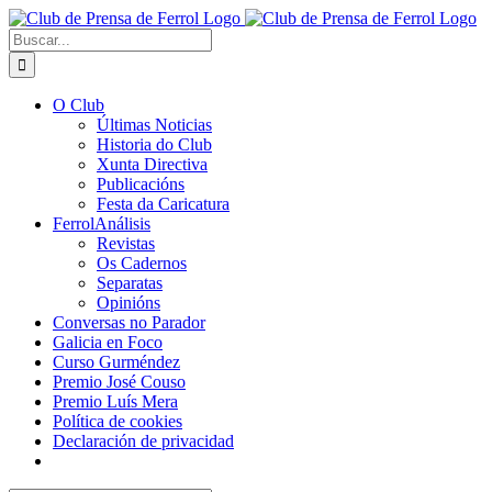
Saltar
al
Buscar:
contenido
O Club
Últimas Noticias
Historia do Club
Xunta Directiva
Publicacións
Festa da Caricatura
FerrolAnálisis
Revistas
Os Cadernos
Separatas
Opinións
Conversas no Parador
Galicia en Foco
Curso Gurméndez
Premio José Couso
Premio Luís Mera
Política de cookies
Declaración de privacidad