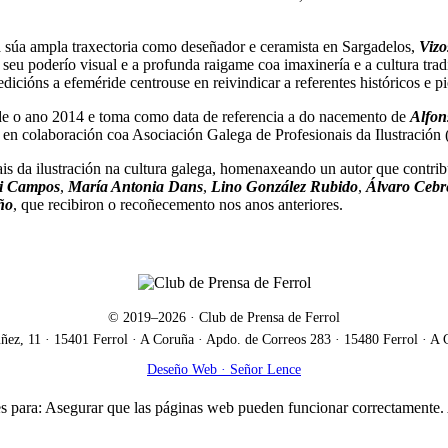
a súa ampla traxectoria como deseñador e ceramista en Sargadelos,
Vizo
polo seu poderío visual e a profunda raigame coa imaxinería e a cultura t
icións a efeméride centrouse en reivindicar a referentes históricos e pi
sde o ano 2014 e toma como data de referencia a do nacemento de
Alfon
 en colaboración coa Asociación Galega de Profesionais da Ilustración
s da ilustración na cultura galega, homenaxeando un autor que contribuí
i Campos
,
María Antonia Dans
,
Lino González Rubido
,
Álvaro Cebr
ño
, que recibiron o recoñecemento nos anos anteriores.
© 2019–
2026
· Club de Prensa de Ferrol
z, 11 · 15401 Ferrol · A Coruña · Apdo. de Correos 283 · 15480 Ferrol · A 
Deseño Web · Señor Lence
kies para: Asegurar que las páginas web pueden funcionar correctamente