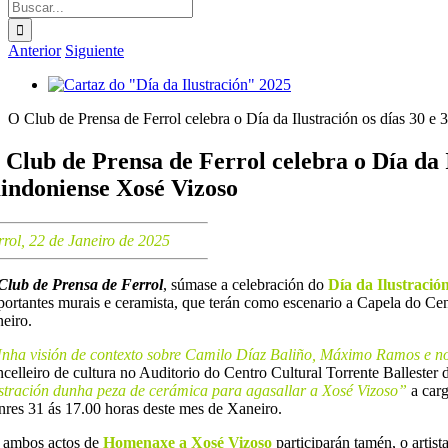
Buscar:
Anterior
Siguiente
Ver
imagen
O Club de Prensa de Ferrol celebra o Día da Ilustración os días 30 
más
grande
 Club de Prensa de Ferrol celebra o Día da I
indoniense Xosé Vizoso
rrol, 22 de
Janeiro
de 2025
Club de Prensa de Ferrol
, súmase a celebración do
Día da Ilustració
portantes murais e ceramista, que terán como escenario a Capela do Cen
neiro.
nha visión de contexto sobre Camilo Díaz Baliño, Máximo Ramos e nov
ncelleiro de cultura no Auditorio do Centro Cultural Torrente Ballester 
ustración dunha peza de cerámica para agasallar a Xosé Vizoso”
a car
nres 31 ás 17.00 horas deste mes de Xaneiro.
 ambos actos de
Homenaxe a Xosé Vizoso
participarán tamén, o artis