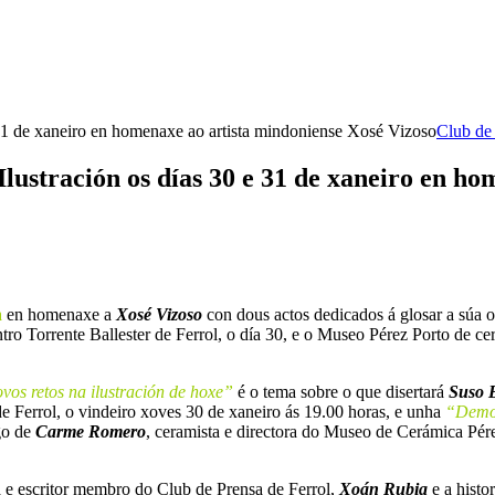
e 31 de xaneiro en homenaxe ao artista mindoniense Xosé Vizoso
Club de 
lustración os días 30 e 31 de xaneiro en ho
n
en homenaxe a
Xosé Vizoso
con dous actos dedicados á glosar a súa o
tro Torrente Ballester de Ferrol, o día 30, e o Museo Pérez Porto de c
os retos na ilustración de hoxe”
é o tema sobre o que disertará
Suso 
de Ferrol, o vindeiro xoves 30 de xaneiro ás 19.00 horas, e unha
“Demos
go de
Carme Romero
, ceramista e directora do Museo de Cerámica Pér
ta e escritor membro do Club de Prensa de Ferrol,
Xoán Rubia
e a histo