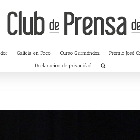
ador
Galicia en Foco
Curso Gurméndez
Premio José C
Declaración de privacidad