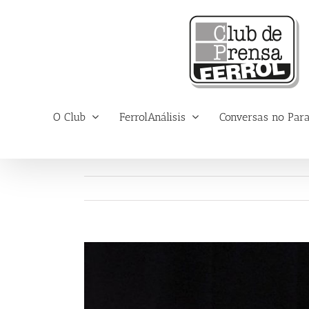
Saltar
al
contenido
O Club
FerrolAnálisis
Conversas no Par
Ver
imagen
más
grande