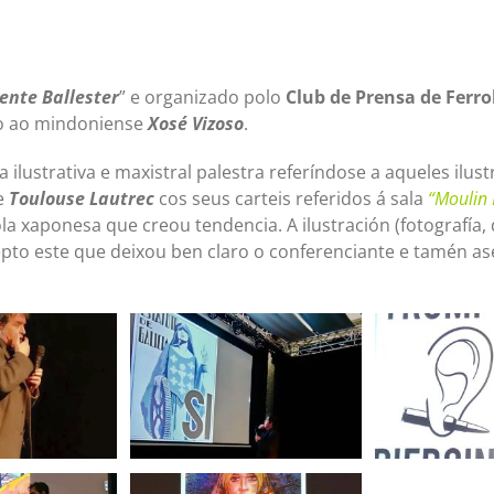
ente Ballester
” e organizado polo
Club de Prensa de Ferro
do ao mindoniense
Xosé Vizoso
.
 ilustrativa e maxistral palestra referíndose a aqueles ilu
e
Toulouse Lautrec
cos seus carteis referidos á sala
“Moulin
a xaponesa que creou tendencia. A ilustración (fotografía,
epto este que deixou ben claro o conferenciante e tamén a