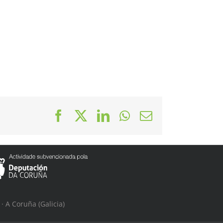
Facebook
X
LinkedIn
WhatsApp
Correo
electrónico
· A Coruña (Galicia)