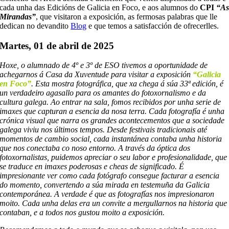
cada unha das Edicións de Galicia en Foco, e aos alumnos do
CPI
“A
Mirandas”
, que visitaron a exposición, as fermosas palabras que lle
dedican no devandito
Blog
e que temos a satisfacción de ofrecerlles.
Martes, 01 de abril de 2025
Hoxe, o alumnado de 4º e 3º de ESO tivemos a oportunidade de
achegarnos á Casa da Xuventude para visitar a exposición
“Galicia
en Foco”
. Esta mostra fotográfica, que xa chega á súa 33ª edición, é
un verdadeiro agasallo para os amantes do fotoxornalismo e da
cultura galega. Ao entrar na sala, fomos recibidos por unha serie de
imaxes que capturan a esencia da nosa terra. Cada fotografía é unha
crónica visual que narra os grandes acontecementos que a sociedade
galega viviu nos últimos tempos. Desde festivais tradicionais até
momentos de cambio social, cada instantánea contaba unha historia
que nos conectaba co noso entorno. A través da óptica dos
fotoxornalistas, puidemos apreciar o seu labor e profesionalidade, que
se traduce en imaxes poderosas e cheas de significado. É
impresionante ver como cada fotógrafo consegue facturar a esencia
do momento, convertendo a súa mirada en testemuña da Galicia
contemporánea. A verdade é que as fotografías nos impresionaron
moito. Cada unha delas era un convite a mergullarnos na historia que
contaban, e a todos nos gustou moito a exposición.