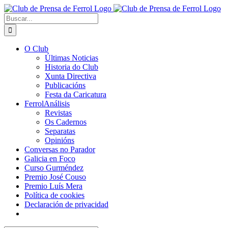
Saltar
al
Buscar:
contenido
O Club
Últimas Noticias
Historia do Club
Xunta Directiva
Publicacións
Festa da Caricatura
FerrolAnálisis
Revistas
Os Cadernos
Separatas
Opinións
Conversas no Parador
Galicia en Foco
Curso Gurméndez
Premio José Couso
Premio Luís Mera
Política de cookies
Declaración de privacidad