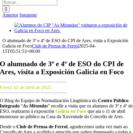
Buscar:
Anterior
Siguiente
Ver
imagen
más
O alumnado de 3º e 4º de ESO do CPI de Ares, visita a Exposición
grande
Galicia en Foco
Club de Prensa de Ferrol
2025-04-
15T05:51:53+00:00
O alumnado de 3º e 4º de ESO do CPI de
Ares, visita a Exposición Galicia en Foco
Ferrol, 02 de abril de 2025
O Blog do Equipo de Normalización Lingüística do
Centro Público
Integrado
“
As Mirandas
” recolle a visita que os alumnos de 3º e 4º de
ESO, realizaron á exposición
Galicia en Foco
que ata o 11 de abril
mostrouse ao público na Casa da Xuventude do Concello de Ares.
Desde o
Club de Prensa de Ferrol
, agradecemos unha vez mais ao
Concello de Ares a acollida e atención que veñen dispensado a todas e