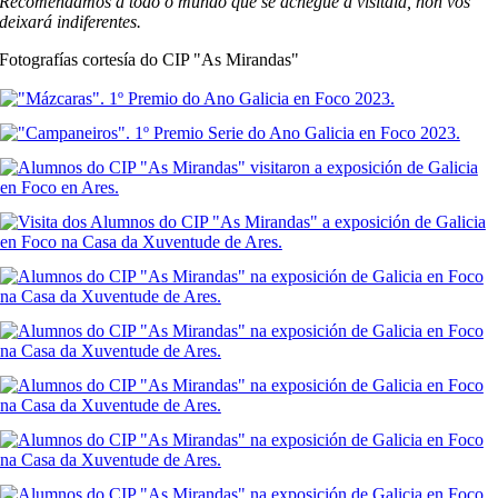
Recomendamos a todo o mundo que se achegue a visitala, non vos
deixará indiferentes.
Fotografías cortesía do CIP "As Mirandas"