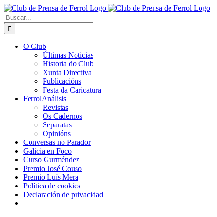
Saltar
al
Buscar:
contenido
O Club
Últimas Noticias
Historia do Club
Xunta Directiva
Publicacións
Festa da Caricatura
FerrolAnálisis
Revistas
Os Cadernos
Separatas
Opinións
Conversas no Parador
Galicia en Foco
Curso Gurméndez
Premio José Couso
Premio Luís Mera
Política de cookies
Declaración de privacidad