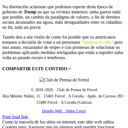
Na disertación aclarouse que podemos esperar desta época de
goberno de
Trump
na que xa vivimos inmersos: unha guerra máis
que posible, un cambio da paradigma de valores, o fin de dereitos
sociais alcanzados ata agora, máis desigualdades entre os cidadáns;
en fin, todo un porvir.
Tamén deu a súa visión de como foi posible que os americanos
tomasen a decisión de votar a un personaxe
"tampouco culto"
pero
moi astuto, encantador de serpes e con promesas de solucionar os
problemas aplicando medidas retrógradas que están a supoñer unha
volta ao pasado escuro e tenebroso.
COMPARTIR ESTE CONTIDO >
Facebook
X
LinkedIn
WhatsApp
Correo
electrónico
© 2019–
2026
· Club de Prensa de Ferrol
Rúa Méndez Núñez, 11 · 15401 Ferrol · A Coruña · Apdo. de Correos 283 ·
15480 Ferrol · A Coruña (Galicia)
Deseño Web · Señor Lence
Facebook
X
Correo
Page load link
electrónico
Como la mayoría de los sitios en internet, este sitio web utiliza
Cookies para: Asegurar que las páginas web pueden funcionar