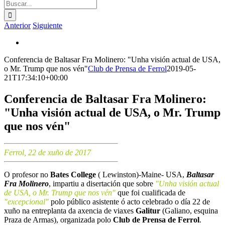
Buscar:
Anterior
Siguiente
Ver
imagen
Conferencia de Baltasar Fra Molinero: "Unha visión actual de USA,
más
o Mr. Trump que nos vén"
Club de Prensa de Ferrol
2019-05-
grande
21T17:34:10+00:00
Conferencia de Baltasar Fra Molinero:
"Unha visión actual de USA, o Mr. Trump
que nos vén"
Ferrol, 22 de xuño de 2017
O profesor no
Bates College
( Lewinston)-Maine- USA,
Baltasar
Fra Molinero
, impartiu a disertación que sobre
"Unha visión actual
de USA, o Mr. Trump que nos vén"
que foi cualificada de
"excepcional"
polo público asistente ó acto celebrado o día 22 de
xuño na entreplanta da axencia de viaxes
Galitur
(Galiano, esquina
Praza de Armas), organizada polo
Club de Prensa de Ferrol
.