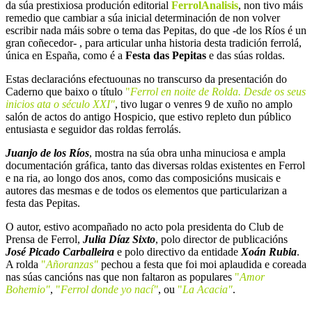
da súa prestixiosa produción editorial
FerrolAnalisis
, non tivo máis
remedio que cambiar a súa inicial determinación de non volver
escribir nada máis sobre o tema das Pepitas, do que -de los Ríos é un
gran coñecedor- , para articular unha historia desta tradición ferrolá,
única en España, como é a
Festa das Pepitas
e das súas roldas.
Estas declaracións efectuounas no transcurso da presentación do
Caderno que baixo o título
"
F
errol en noite de Rolda. Desde os seus
inicios ata o século XXI"
, tivo lugar o venres 9 de xuño no amplo
salón de actos do antigo Hospicio, que estivo repleto dun público
entusiasta e seguidor das roldas ferrolás.
Juanjo de los Ríos
, mostra na súa obra unha minuciosa e ampla
documentación gráfica, tanto das diversas roldas existentes en Ferrol
e na ria, ao longo dos anos, como das composicións musicais e
autores das mesmas e de todos os elementos que particularizan a
festa das Pepitas.
O autor, estivo acompañado no acto pola presidenta do Club de
Prensa de Ferrol,
Julia Díaz Sixto
, polo director de publicacións
José Picado Carballeira
e polo directivo da entidade
Xoán Rubia
.
A rolda
"
Añoranzas"
pechou a festa que foi moi aplaudida e coreada
nas súas cancións nas que non faltaron as populares
"
Amor
Bohemio"
,
"
Ferrol donde yo nací"
, ou
"
La Acacia"
.