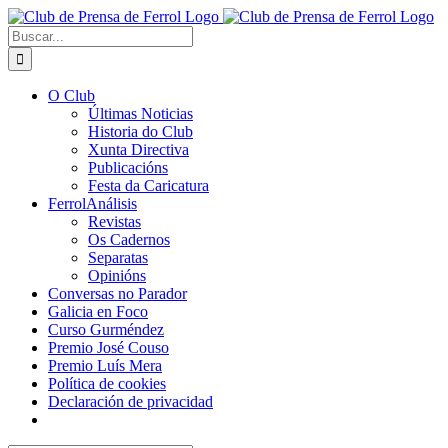
Saltar
al
Buscar:
contenido
O Club
Últimas Noticias
Historia do Club
Xunta Directiva
Publicacións
Festa da Caricatura
FerrolAnálisis
Revistas
Os Cadernos
Separatas
Opinións
Conversas no Parador
Galicia en Foco
Curso Gurméndez
Premio José Couso
Premio Luís Mera
Política de cookies
Declaración de privacidad