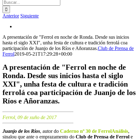
Buscar:
Anterior
Siguiente
Ver
imagen
A presentación de "Ferrol en noche de Ronda. Desde sus inicios
más
hasta el siglo XXI", unha festa de cultura e tradición ferrolá coa
grande
participación de Juanjo de los Ríos e Añoranzas.
Club de Prensa de
Ferrol
2019-05-21T17:29:28+00:00
A presentación de "Ferrol en noche de
Ronda. Desde sus inicios hasta el siglo
XXI", unha festa de cultura e tradición
ferrolá coa participación de Juanjo de los
Ríos e Añoranzas.
Ferrol, 09 de xuño de 2017
Juanjo de los Ríos
, autor do
Caderno nº 30 de FerrolAnálisis
,
sinalou que ante o emprazamento do
Club de Prensa de Ferrol
e