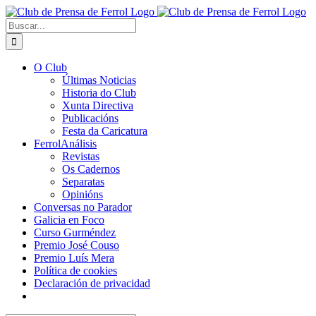
Saltar
al
Buscar:
contenido
O Club
Últimas Noticias
Historia do Club
Xunta Directiva
Publicacións
Festa da Caricatura
FerrolAnálisis
Revistas
Os Cadernos
Separatas
Opinións
Conversas no Parador
Galicia en Foco
Curso Gurméndez
Premio José Couso
Premio Luís Mera
Política de cookies
Declaración de privacidad