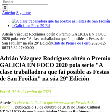
Buscar:
Anterior
Siguiente
Ver
imagen
más
Adrián Vázquez Rodríguez obtén o Premio GALICIA EN FOCO
grande
2020 pola serie "A clase traballadora que fai posible as Festas de
San Froilán" na súa 29ª Edición
Club de Prensa de Ferrol
2020-12-
06T15:32:27+00:00
Adrián Vázquez Rodríguez obtén o Premio
GALICIA EN FOCO 2020 pola serie "A
clase traballadora que fai posible as Festas
de San Froilán" na súa 29ª Edición
Ferrol, 04 de decembro de 2020
A serie
"A clase traballadora que fai posible as Festas de San
Froilán"
, publicada o 13 de outubro de 2019 no Diario Cultural
VIVALUGO do que é autor
Adrián Vázquez Rodríguez
obtivo o