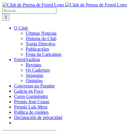
Saltar
al
Buscar:
contenido
O Club
Últimas Noticias
Historia do Club
Xunta Directiva
Publicacións
Festa da Caricatura
FerrolAnálisis
Revistas
Os Cadernos
Separatas
Opinións
Conversas no Parador
Galicia en Foco
Curso Gurméndez
Premio José Couso
Premio Luís Mera
Política de cookies
Declaración de privacidad