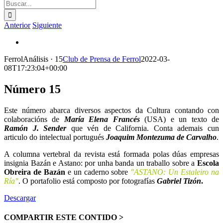
Buscar:
Anterior
Siguiente
Ver
imagen
FerrolAnálisis · 15
Club de Prensa de Ferrol
2022-03-
más
08T17:23:04+00:00
grande
Número 15
Este número abarca diversos aspectos da Cultura contando con
colaboracións de
María Elena Francés
(USA) e un texto de
Ramón J. Sender
que vén de California. Conta ademais cun
articulo do intelectual portugués
Joaquim Montezuma de
Carvalho
.
A columna vertebral da revista está formada polas dúas empresas
insignia Bazán e Astano: por unha banda un traballo sobre a
Escola
Obreira de Bazán
e un caderno sobre
"ASTANO: Un Estaleiro na
Ría"
. O portafolio está composto por fotografías
Gabriel Tizón
.
Descargar
COMPARTIR ESTE CONTIDO >