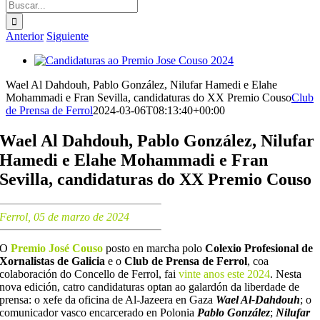
Buscar:
Anterior
Siguiente
Ver
imagen
Wael Al Dahdouh, Pablo González, Nilufar Hamedi e Elahe
más
Mohammadi e Fran Sevilla, candidaturas do XX Premio Couso
Club
grande
de Prensa de Ferrol
2024-03-06T08:13:40+00:00
Wael Al Dahdouh, Pablo González, Nilufar
Hamedi e Elahe Mohammadi e Fran
Sevilla, candidaturas do XX Premio Couso
Ferrol, 05 de marzo de 2024
O
Premio José Couso
posto en marcha polo
Colexio Profesional de
Xornalistas de Galicia
e o
Club de Prensa de Ferrol
, coa
colaboración do Concello de Ferrol, fai
vinte anos este 2024
. Nesta
nova edición, catro candidaturas optan ao galardón da liberdade de
prensa: o xefe da oficina de Al-Jazeera en Gaza
Wael Al-Dahdouh
; o
comunicador vasco encarcerado en Polonia
Pablo González
;
Nilufar