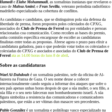
Hamedi
e
Elahe Mohammadi
, as xornalistas iranianas que revelaron o
caso de
Mahsa Amini
; e
Fran Sevilla
, veterano periodista radiofónico
madrileño especializado na cobertura de conflitos.
As candidatas e candidatos, que se distinguiron pola súa defensa da
liberdade de prensa, foron propostos polos colexiados do CPXG,
asociados do
Club de Prensa de Ferrol
ou por entidades e persoas
relacionadas coa comunicación. Como recollen as bases do premio,
unha comisión específica encargouse de escoller as candidaturas
finalistas entre todas as propostas. Ábrese agora o prazo para elixir a
candidatura gañadora, para o que poderán votar todos os colexiados e
colexiadas do CPXG e asociados e asociadas do
Club de Prensa de
Ferrol
ata as 14.00 horas do luns 8 de abril
.
Sobre as candidaturas
Wael Al-Dahdouh
é un xornalista palestino, xefe da oficina de Al-
Jazeera na Franxa de Gaza. O seu nome deuse a coñecer
internacionalmente cando seguiu a informar dos ataques que sofre o
seu país apenas unhas horas despois de que a súa muller, o seu fillo, a
súa filla e o seu neto faleceran nun bombardeamento israelí. A súa
figura simboliza a resistencia das comunicadoras e comunicadores
palestinos, que están a ser vítimas dun masacre sen precedentes.
Pablo González
é un xornalista e politólogo vasco especializado na