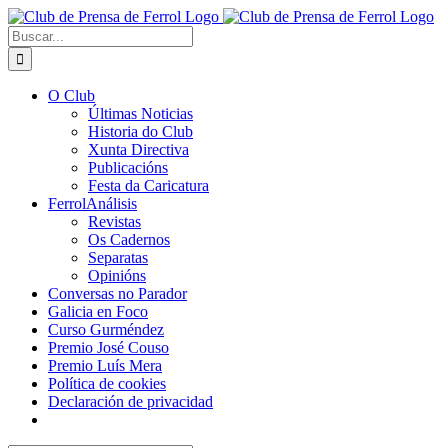
Saltar
al
Buscar:
contenido
O Club
Últimas Noticias
Historia do Club
Xunta Directiva
Publicacións
Festa da Caricatura
FerrolAnálisis
Revistas
Os Cadernos
Separatas
Opinións
Conversas no Parador
Galicia en Foco
Curso Gurméndez
Premio José Couso
Premio Luís Mera
Política de cookies
Declaración de privacidad