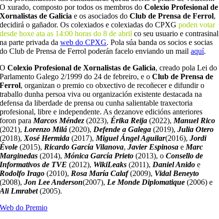
O xurado, composto por todos os membros do
Colexio Profesional de
Xornalistas de Galicia
e os asociados do
Club de Prensa de Ferrol
,
decidirá o gañador. Os colexiados e colexiadas do CPXG
poden votar
desde hoxe ata as 14:00 horas do 8 de abril
co seu usuario e contrasinal
na parte privada da
web do CPXG
. Pola súa banda os socios e socias
do Club de Prensa de Ferrol poderán facelo enviando un mail
aquí
.
O
Colexio Profesional de Xornalistas de Galicia
, creado pola Lei do
Parlamento Galego 2/1999 do 24 de febreiro, e o
Club de Prensa de
Ferrol
, organizan o premio co obxectivo de recoñecer e difundir o
traballo dunha persoa viva ou organización existente destacada na
defensa da liberdade de prensa ou cunha salientable traxectoria
profesional, libre e independente. As dezanove edicións anteriores
foron para
Marcos Méndez
(2023),
Érika Reija
(2022),
Manuel Rico
(2021),
Lorenzo Milá
(2020),
Defende a Galega
(2019),
Julia Otero
(2018),
Xosé Hermida
(2017),
Miguel Ángel Aguilar
(2016),
Jordi
Évole
(2015),
Ricardo García Vilanova
,
Javier Espinosa
e
Marc
Marginedas
(2014),
Mónica García Prieto
(2013), o
Consello de
Informativos de TVE
(2012),
WikiLeaks
(2011),
Daniel Anido
e
Rodolfo Irago
(2010),
Rosa María Calaf
(2009),
Vidal Beneyto
(2008),
Jon Lee Anderson
(2007),
Le Monde Diplomatique
(2006) e
Ali Lmrabet
(2005).
Web do Premio