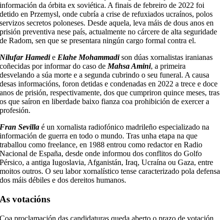
información da órbita ex soviética. A finais de febreiro de 2022 foi
detido en Przemysl, onde cubría a crise de refuxiados ucraínos, polos
servizos secretos poloneses. Desde aquela, leva máis de dous anos en
prisión preventiva nese país, actualmente no cárcere de alta seguridade
de Radom, sen que se presentara ningún cargo formal contra el.
Nilufar Hamedi
e
Elahe Mohammadi
son dúas xornalistas iranianas
coñecidas por informar do caso de
Mahsa Amini
, a primeira
desvelando a súa morte e a segunda cubrindo o seu funeral. A causa
desas informacións, foron detidas e condenadas en 2022 a trece e doce
anos de prisión, respectivamente, dos que cumpriron quince meses, tras
os que saíron en liberdade baixo fianza coa prohibición de exercer a
profesión.
Fran Sevilla
é un xornalista radiofónico madrileño especializado na
información de guerra en todo o mundo. Tras unha etapa na que
traballou como freelance, en 1988 entrou como redactor en Radio
Nacional de España, desde onde informou dos conflitos do Golfo
Pérsico, a antiga Iugoslavia, Afganistán, Iraq, Ucraína ou Gaza, entre
moitos outros. O seu labor xornalístico tense caracterizado pola defens
dos máis débiles e dos dereitos humanos.
As votacións
Coa proclamación das candidaturas queda aberto o prazo de votación.