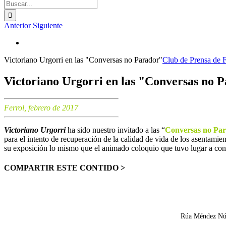
Buscar:
Anterior
Siguiente
Ver
imagen
Victoriano Urgorri en las "Conversas no Parador"
Club de Prensa de F
más
grande
Victoriano Urgorri en las "Conversas no 
Ferrol, febrero de 2017
Victoriano Urgorri
ha sido nuestro invitado a las “
Conversas no Pa
para el intento de recuperación de la calidad de vida de los asentamie
su exposición lo mismo que el animado coloquio que tuvo lugar a con
COMPARTIR ESTE CONTIDO >
Facebook
X
LinkedIn
WhatsApp
Correo
electrónico
Rúa Méndez Núñe