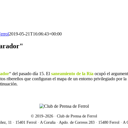
errol
2019-05-21T16:06:43+00:00
Parador"
rador
“ del pasado día 15. El
saneamiento de la Ría
ocupó el argumento
ntos ribereños que configuran el mapa de un entorno privilegiado por la
tinuación.
© 2019–
2026
· Club de Prensa de Ferrol
z, 11 · 15401 Ferrol · A Coruña · Apdo. de Correos 283 · 15480 Ferrol · A 