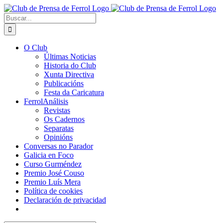
Saltar
al
Buscar:
contenido
O Club
Últimas Noticias
Historia do Club
Xunta Directiva
Publicacións
Festa da Caricatura
FerrolAnálisis
Revistas
Os Cadernos
Separatas
Opinións
Conversas no Parador
Galicia en Foco
Curso Gurméndez
Premio José Couso
Premio Luís Mera
Política de cookies
Declaración de privacidad