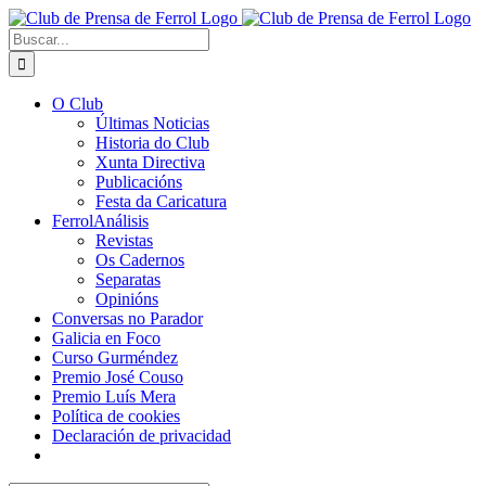
Saltar
al
Buscar:
contenido
O Club
Últimas Noticias
Historia do Club
Xunta Directiva
Publicacións
Festa da Caricatura
FerrolAnálisis
Revistas
Os Cadernos
Separatas
Opinións
Conversas no Parador
Galicia en Foco
Curso Gurméndez
Premio José Couso
Premio Luís Mera
Política de cookies
Declaración de privacidad