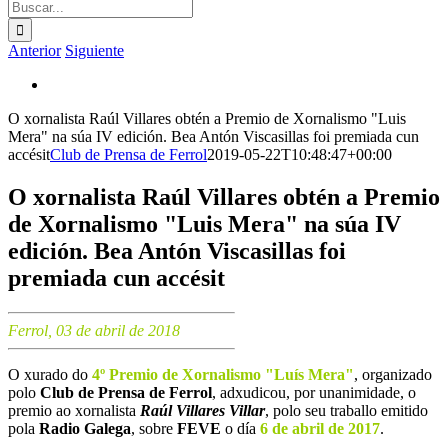
Buscar:
Anterior
Siguiente
Ver
imagen
O xornalista Raúl Villares obtén a Premio de Xornalismo "Luis
más
Mera" na súa IV edición. Bea Antón Viscasillas foi premiada cun
grande
accésit
Club de Prensa de Ferrol
2019-05-22T10:48:47+00:00
O xornalista Raúl Villares obtén a Premio
de Xornalismo "Luis Mera" na súa IV
edición. Bea Antón Viscasillas foi
premiada cun accésit
Ferrol, 03 de abril de 2018
O xurado do
4º Premio de Xornalismo "Luís Mera"
, organizado
polo
Club de Prensa de Ferrol
, adxudicou, por unanimidade, o
premio ao xornalista
Raúl Villares Villar
, polo seu traballo emitido
pola
Radio Galega
, sobre
FEVE
o día
6 de abril de 2017
.