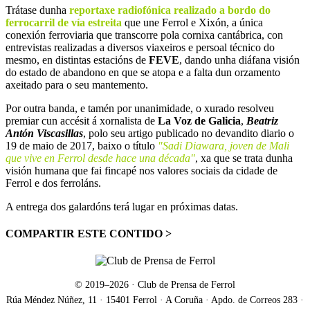
Trátase dunha
reportaxe radiofónica realizado a bordo do
ferrocarril de vía estreita
que une Ferrol e Xixón, a única
conexión ferroviaria que transcorre pola cornixa cantábrica, con
entrevistas realizadas a diversos viaxeiros e persoal técnico do
mesmo, en distintas estacións de
FEVE
, dando unha diáfana visión
do estado de abandono en que se atopa e a falta dun orzamento
axeitado para o seu mantemento.
Por outra banda, e tamén por unanimidade, o xurado resolveu
premiar cun accésit á xornalista de
La Voz de Galicia
,
Beatriz
Antón Viscasillas
, polo seu artigo publicado no devandito diario o
19 de maio de 2017, baixo o título
"Sadi Diawara, joven de Mali
que vive en Ferrol desde hace una década"
, xa que se trata dunha
visión humana que fai fincapé nos valores sociais da cidade de
Ferrol e dos ferroláns.
A entrega dos galardóns terá lugar en próximas datas.
COMPARTIR ESTE CONTIDO >
Facebook
X
LinkedIn
WhatsApp
Correo
electrónico
© 2019–
2026
· Club de Prensa de Ferrol
Rúa Méndez Núñez, 11 · 15401 Ferrol · A Coruña · Apdo. de Correos 283 ·