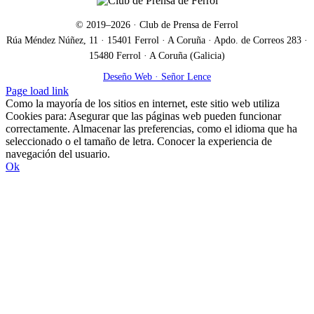
electrónico
© 2019–
2026
· Club de Prensa de Ferrol
Rúa Méndez Núñez, 11 · 15401 Ferrol · A Coruña · Apdo. de Correos 283 ·
15480 Ferrol · A Coruña (Galicia)
Deseño Web · Señor Lence
Facebook
X
Correo
Page load link
electrónico
Como la mayoría de los sitios en internet, este sitio web utiliza
Cookies para: Asegurar que las páginas web pueden funcionar
correctamente. Almacenar las preferencias, como el idioma que ha
seleccionado o el tamaño de letra. Conocer la experiencia de
navegación del usuario.
Ok
Ir
a
Arriba