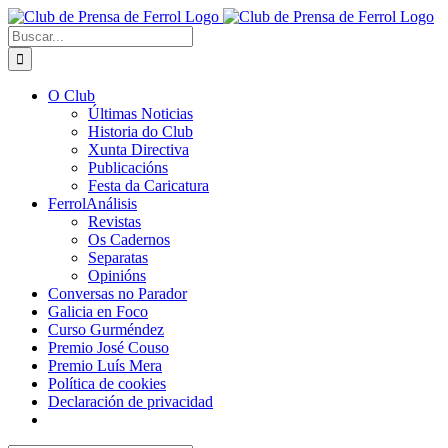
Saltar
al
Buscar:
contenido
O Club
Últimas Noticias
Historia do Club
Xunta Directiva
Publicacións
Festa da Caricatura
FerrolAnálisis
Revistas
Os Cadernos
Separatas
Opinións
Conversas no Parador
Galicia en Foco
Curso Gurméndez
Premio José Couso
Premio Luís Mera
Política de cookies
Declaración de privacidad