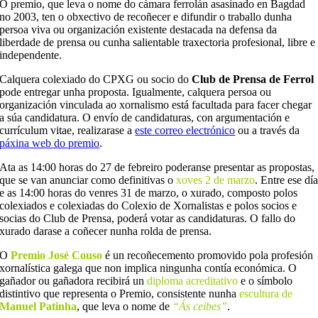
O premio, que leva o nome do cámara ferrolán asasinado en Bagdad
no 2003, ten o obxectivo de recoñecer e difundir o traballo dunha
persoa viva ou organización existente destacada na defensa da
liberdade de prensa ou cunha salientable traxectoria profesional, libre e
independente.
Calquera colexiado do CPXG ou socio do
Club de Prensa de Ferrol
pode entregar unha proposta. Igualmente, calquera persoa ou
organización vinculada ao xornalismo está facultada para facer chegar
a súa candidatura. O envío de candidaturas, con argumentación e
currículum vitae, realizarase a
este correo electrónico
ou a través da
páxina web do premio
.
Ata as 14:00 horas do 27 de febreiro poderanse presentar as propostas,
que se van anunciar como definitivas o
xoves 2 de marzo
. Entre ese dí
e as 14:00 horas do venres 31 de marzo, o xurado, composto polos
colexiados e colexiadas do Colexio de Xornalistas e polos socios e
socias do Club de Prensa, poderá votar as candidaturas. O fallo do
xurado darase a coñecer nunha rolda de prensa.
O
Premio José Couso
é un recoñecemento promovido pola profesión
xornalística galega que non implica ningunha contía económica. O
gañador ou gañadora recibirá un
diploma acreditativo
e o símbolo
distintivo que representa o Premio, consistente nunha
escultura de
Manuel Patinha
, que leva o nome de
“Ás ceibes”
.