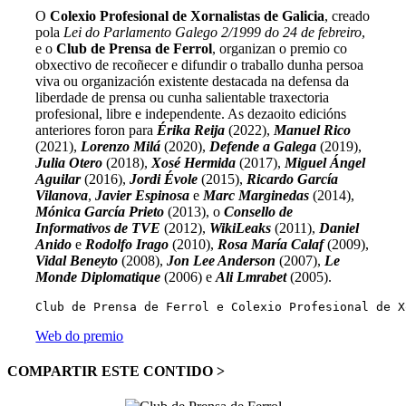
O
Colexio Profesional de Xornalistas de Galicia
, creado
pola
Lei do Parlamento Galego 2/1999 do 24 de febreiro
,
e o
Club de Prensa de Ferrol
, organizan o premio co
obxectivo de recoñecer e difundir o traballo dunha persoa
viva ou organización existente destacada na defensa da
liberdade de prensa ou cunha salientable traxectoria
profesional, libre e independente. As dezaoito edicións
anteriores foron para
Érika Reija
(2022),
Manuel Rico
(2021),
Lorenzo Milá
(2020),
Defende a Galega
(2019),
Julia Otero
(2018),
Xosé Hermida
(2017),
Miguel Ángel
Aguilar
(2016),
Jordi Évole
(2015),
Ricardo García
Vilanova
,
Javier Espinosa
e
Marc Marginedas
(2014),
Mónica García Prieto
(2013), o
Consello de
Informativos de TVE
(2012),
WikiLeaks
(2011),
Daniel
Anido
e
Rodolfo Irago
(2010),
Rosa María Calaf
(2009),
Vidal Beneyto
(2008),
Jon Lee Anderson
(2007),
Le
Monde Diplomatique
(2006) e
Ali Lmrabet
(2005).
Club de Prensa de Ferrol e Colexio Profesional de X
Web do premio
COMPARTIR ESTE CONTIDO >
Facebook
X
LinkedIn
WhatsApp
Correo