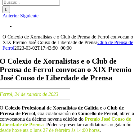
Buscar:
Anterior
Siguiente
Ver
imagen
O Colexio de Xornalistas e o Club de Prensa de Ferrol convocan o
más
XIX Premio José Couso de Liberdade de Prensa
Club de Prensa de
grande
Ferrol
2023-03-02T17:43:50+00:00
O Colexio de Xornalistas e o Club de
Prensa de Ferrol convocan o XIX Premio
José Couso de Liberdade de Prensa
Ferrol, 24 de xaneiro de 2023
O
Colexio Profesional de Xornalistas de Galicia
e o
Club de
Prensa de Ferrol
, coa colaboración do
Concello de Ferrol
, abren a
convocatoria da décimo novena edición do
Premio José Couso de
Liberdade de Prensa
. Pódense presentar candidaturas ao galardón
desde hoxe ata o luns 27 de febreiro ás 14:00 horas
.