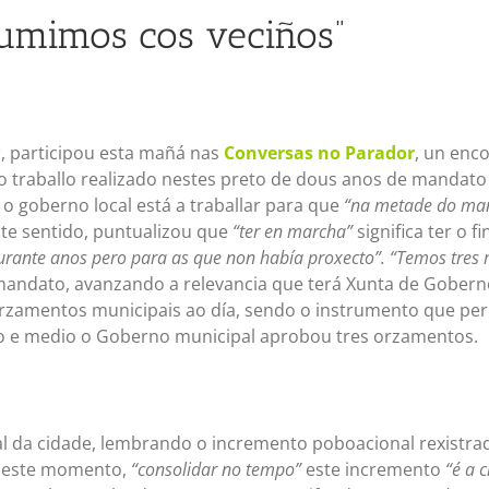
umimos cos veciños”
a
, participou esta mañá nas
Conversas no Parador
, un enc
do traballo realizado nestes preto de dous anos de mandat
o goberno local está a traballar para que
“na metade do ma
ste sentido, puntualizou que
“ter en marcha”
significa ter o 
urante anos pero para as que non había proxecto”.
“Temos tres 
ndato, avanzando a relevancia que terá Xunta de Goberno 
zamentos municipais ao día, sendo o instrumento que perm
 ano e medio o Goberno municipal aprobou tres orzamentos.
al da cidade, lembrando o incremento poboacional rexistra
 Neste momento,
“consolidar no tempo”
este incremento
“é a c