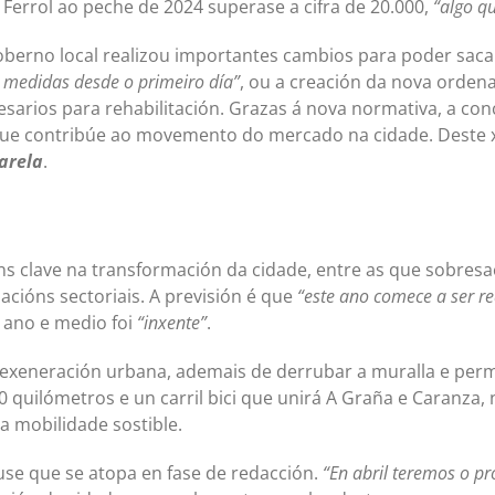
 Ferrol ao peche de 2024 superase a cifra de 20.000,
“algo q
erno local realizou importantes cambios para poder sacar
medidas desde o primeiro día”
, ou a creación da nova ordena
sarios para rehabilitación. Grazas á nova normativa, a con
que contribúe ao movemento do mercado na cidade. Deste 
arela
.
óns clave na transformación da cidade, entre as que sobres
acións sectoriais. A previsión é que
“este ano comece a ser re
n ano e medio foi
“inxente”
.
exeneración urbana, ademais de derrubar a muralla e permi
0 quilómetros e un carril bici que unirá A Graña e Caranza
a mobilidade sostible.
use que se atopa en fase de redacción.
“En abril teremos o pr