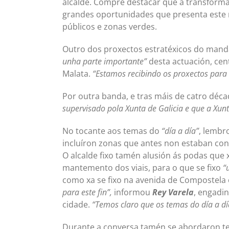
alcalde. Cómpre destacar que a transformac
grandes oportunidades que presenta este n
públicos e zonas verdes.
Outro dos proxectos estratéxicos do manda
unha parte importante”
desta actuación, cent
Malata.
“Estamos recibindo os proxectos par
Por outra banda, e tras máis de catro déc
supervisado pola Xunta de Galicia e que a Xun
No tocante aos temas do
“día a día”
, lembr
incluíron zonas que antes non estaban con
O alcalde fixo tamén alusión ás podas que 
mantemento dos viais, para o que se fixo
“
como xa se fixo na avenida de Compostela
para este fin”,
informou
Rey Varela
, engadin
cidade.
“Temos claro que os temas do día a dí
Durante a conversa tamén se abordaron te