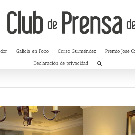
ador
Galicia en Foco
Curso Gurméndez
Premio José C
Declaración de privacidad