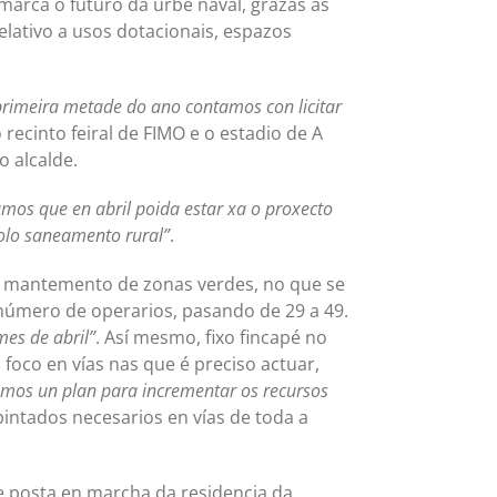
marca o futuro da urbe naval, grazas ás
lativo a usos dotacionais, espazos
primeira metade do ano contamos con licitar
 recinto feiral de FIMO e o estadio de A
o alcalde.
mos que en abril poida estar xa o proxecto
polo saneamento rural”
.
 e mantemento de zonas verdes, no que se
número de operarios, pasando de 29 a 49.
es de abril”
. Así mesmo, fixo fincapé no
foco en vías nas que é preciso actuar,
emos un plan para incrementar os recursos
pintados necesarios en vías de toda a
e posta en marcha da residencia da