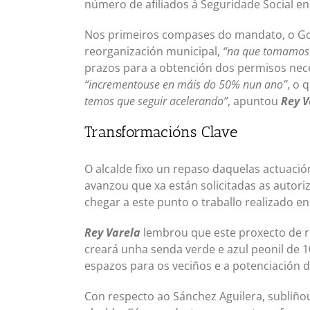
número de afiliados á Seguridade Social en
Nos primeiros compases do mandato, o Gob
reorganización municipal,
“na que tomamos 
prazos para a obtención dos permisos nece
“incrementouse en máis do 50% nun ano”
, o 
temos que seguir acelerando”
, apuntou
Rey V
Transformacións Clave
O alcalde fixo un repaso daquelas actuaci
avanzou que xa están solicitadas as autoriz
chegar a este punto o traballo realizado e
Rey Varela
lembrou que este proxecto de r
creará unha senda verde e azul peonil de 1
espazos para os veciños e a potenciación d
Con respecto ao Sánchez Aguilera, subliño