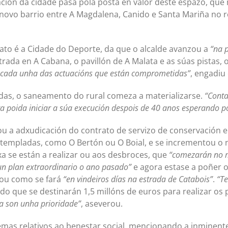
ión da cidade pasa pola posta en valor deste espazo, que 
ovo barrio entre A Magdalena, Canido e Santa Mariña no re
to é a Cidade do Deporte, da que o alcalde avanzou a
“na 
rada en A Cabana, o pavillón de A Malata e as súas pistas, o
a cada unha das actuacións que están comprometidas”
, engadiu 
adas, o saneamento do rural comeza a materializarse.
“Conta
ta poida iniciar a súa execución despois de 40 anos esperando 
ou a adxudicación do contrato de servizo de conservación
templadas, como O Bertón ou O Boial, e se incrementou o 
xa se están a realizar ou aos desbroces, que
“comezarán no m
un plan extraordinario o ano pasado”
e agora estase a poñer o 
 ou como se fará
“en vindeiros días na estrada de Catabois”
.
“T
do que se destinarán 1,5 millóns de euros para realizar os 
a son unha prioridade”
, aseverou.
mas relativos ao benestar social, mencionando a inminent