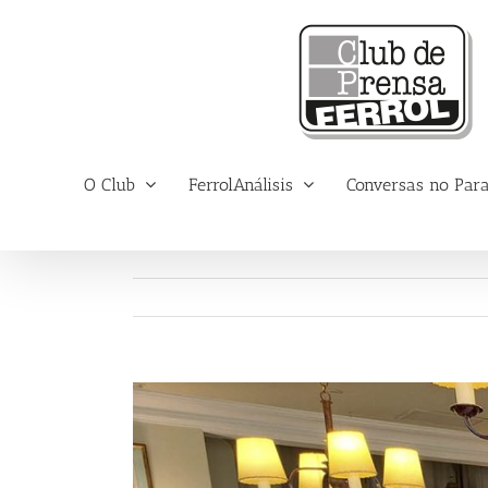
Saltar
al
contenido
O Club
FerrolAnálisis
Conversas no Par
Ver
imagen
más
grande