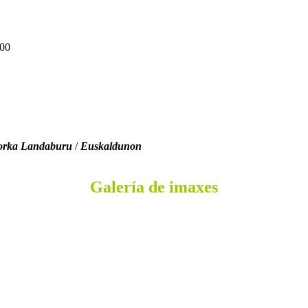
:00
orka Landaburu
/
Euskaldunon
Galería de imaxes