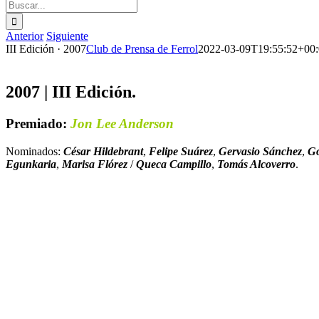
Buscar:
Anterior
Siguiente
III Edición · 2007
Club de Prensa de Ferrol
2022-03-09T19:55:52+00
2007 | III Edición.
Premiado:
Jon Lee Anderson
Nominados:
César Hildebrant
,
Felipe Suárez
,
Gervasio Sánchez
,
G
Egunkaria
,
Marisa Flórez
/
Queca Campillo
,
Tomás Alcoverro
.