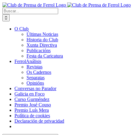
Saltar
al
Buscar:
contenido
O Club
Últimas Noticias
Historia do Club
Xunta Directiva
Publicacións
Festa da Caricatura
FerrolAnálisis
Revistas
Os Cadernos
Separatas
Opinións
Conversas no Parador
Galicia en Foco
Curso Gurméndez
Premio José Couso
Premio Luís Mera
Política de cookies
Declaración de privacidad