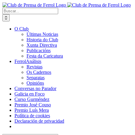
Saltar
al
Buscar:
contenido
O Club
Últimas Noticias
Historia do Club
Xunta Directiva
Publicacións
Festa da Caricatura
FerrolAnálisis
Revistas
Os Cadernos
Separatas
Opinións
Conversas no Parador
Galicia en Foco
Curso Gurméndez
Premio José Couso
Premio Luís Mera
Política de cookies
Declaración de privacidad