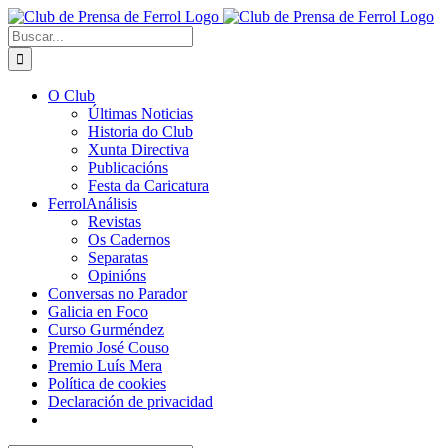
Saltar
al
Buscar:
contenido
O Club
Últimas Noticias
Historia do Club
Xunta Directiva
Publicacións
Festa da Caricatura
FerrolAnálisis
Revistas
Os Cadernos
Separatas
Opinións
Conversas no Parador
Galicia en Foco
Curso Gurméndez
Premio José Couso
Premio Luís Mera
Política de cookies
Declaración de privacidad