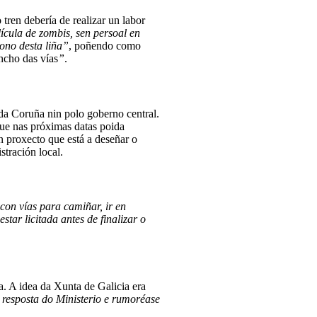
 tren debería de realizar un labor
ícula de zombis, sen persoal en
ono desta liña”
, poñendo como
ncho das vías
”
.
da Coruña nin polo goberno central.
que nas próximas datas poida
n proxecto que está a deseñar o
tración local.
con vías para camiñar, ir en
tar licitada antes de finalizar o
a. A idea da Xunta de Galicia era
resposta do Ministerio e rumoréase