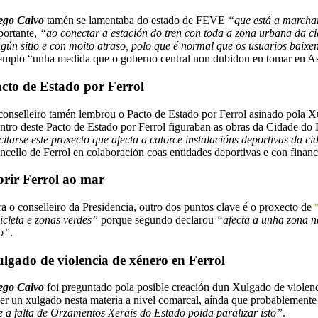
ego Calvo
tamén se lamentaba do estado de FEVE
“que está a marchar
portante,
“ao conectar a estación do tren con toda a zona urbana da c
ngún sitio e con moito atraso, polo que é normal que os usuarios baixe
emplo “unha medida que o goberno central non dubidou en tomar en Ast
cto de Estado por Ferrol
conselleiro tamén lembrou o Pacto de Estado por Ferrol asinado pola Xu
ntro deste Pacto de Estado por Ferrol figuraban as obras da Cidade do
icitarse este proxecto que afecta a catorce instalacións deportivas da c
ncello de Ferrol en colaboración coas entidades deportivas e con finan
rir Ferrol ao mar
ra o conselleiro da Presidencia, outro dos puntos clave é o proxecto de
“
cicleta e zonas verdes”
porque segundo declarou
“afecta a unha zona na
o”
.
lgado de violencia de xénero en Ferrol
ego Calvo
foi preguntado pola posible creación dun Xulgado de violenci
cer un xulgado nesta materia a nivel comarcal, aínda que probablement
e a falta de Orzamentos Xerais do Estado poida paralizar isto”
.