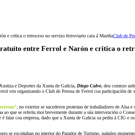
n e critica o retroceso no servizo ferroviario cara á Mariña
Club de Pre
atuíto entre Ferrol e Narón e critica o retr
 Xustiza e Deportes da Xunta de Galicia,
Diego Calvo
, deu comezo unh
Ferrol ven organizando o Club de Prensa de Ferrol coa participación de 
versas”
, no exterior se sucederon protestas de traballadores de Alsa e
ma ao que se referiu moi brevemente durante a súa intervención o Consel
le é falar coa empresa, dado que a Xunta de Galicia xa pediu á CIG e os
adores se escoitaban no interior do Parador de Turismo, nalgúns momen