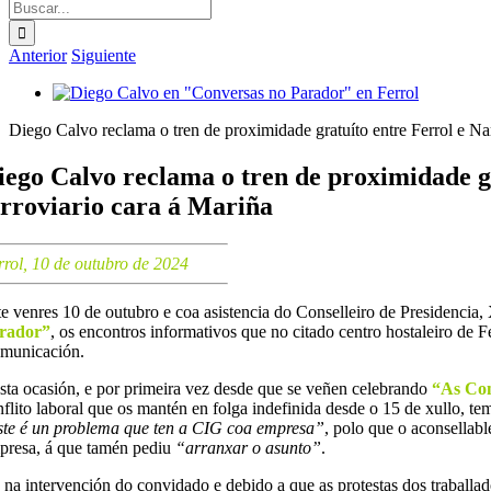
Buscar:
Anterior
Siguiente
Ver
imagen
Diego Calvo reclama o tren de proximidade gratuíto entre Ferrol e Naró
más
grande
iego Calvo reclama o tren de proximidade gr
erroviario cara á Mariña
rrol, 10 de outubro de 2024
te venres 10 de outubro e coa asistencia do Conselleiro de Presidencia,
rador”
, os encontros informativos que no citado centro hostaleiro de 
municación.
sta ocasión, e por primeira vez desde que se veñen celebrando
“As Con
nflito laboral que os mantén en folga indefinida desde o 15 de xullo, te
ste é un problema que ten a CIG coa empresa”
, polo que o aconsellab
presa, á que tamén pediu
“arranxar o asunto”
.
 na intervención do convidado e debido a que as protestas dos traball