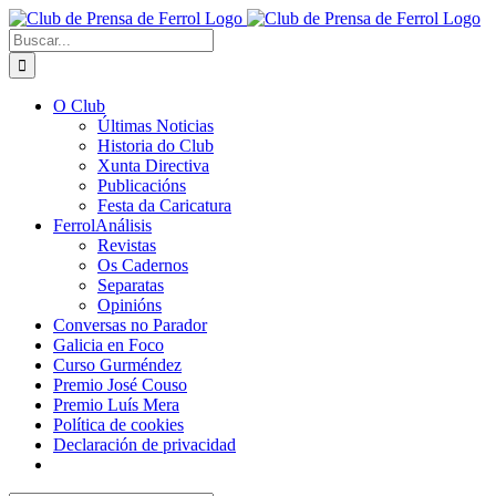
Saltar
al
Buscar:
contenido
O Club
Últimas Noticias
Historia do Club
Xunta Directiva
Publicacións
Festa da Caricatura
FerrolAnálisis
Revistas
Os Cadernos
Separatas
Opinións
Conversas no Parador
Galicia en Foco
Curso Gurméndez
Premio José Couso
Premio Luís Mera
Política de cookies
Declaración de privacidad