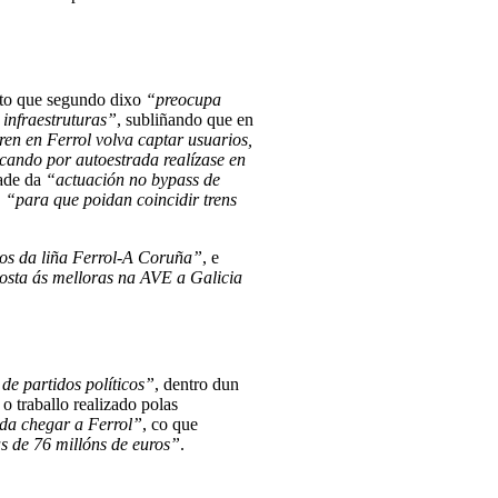
unto que segundo dixo
“preocupa
 infraestruturas”
, subliñando que en
ren en Ferrol volva captar usuarios,
cando por autoestrada realízase en
dade da
“actuación no bypass de
,
“para que poidan coincidir trens
icos da liña Ferrol-A Coruña”
, e
posta ás melloras na AVE a Galicia
de partidos políticos”
, dentro dun
 o traballo realizado polas
ida chegar a Ferrol”
, co que
as de 76 millóns de euros”
.