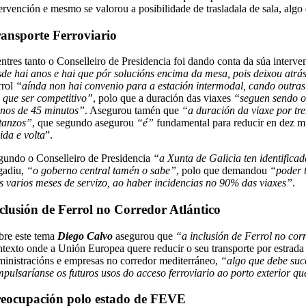
tervención e mesmo se valorou a posibilidade de trasladala de sala, alg
ansporte Ferroviario
ntres tanto o Conselleiro de Presidencia foi dando conta da súa interve
sde hai anos e hai que pór solucións encima da mesa, pois deixou atrá
rrol
“aínda non hai convenio para a estación intermodal, cando outra
n que ser competitivo”
, polo que a duración das viaxes
“seguen sendo o 
nos de 45 minutos”
. Asegurou tamén que
“a duración da viaxe por tr
tanzos”
, que segundo asegurou
“é”
fundamental para reducir en dez m
ida e volta
”.
gundo o Conselleiro de Presidencia
“a Xunta de Galicia ten identifica
gadiu,
“o goberno central tamén o sabe”
, polo que demandou
“poder t
as varios meses de servizo, ao haber incidencias no 90% das viaxes”
.
clusión de Ferrol no Corredor Atlántico
bre este tema
Diego Calvo
asegurou que
“a inclusión de Ferrol no cor
ntexto onde a Unión Europea quere reducir o seu transporte por estrada 
ministracións e empresas no corredor mediterráneo,
“algo que debe suc
mpulsaríanse os futuros usos do acceso ferroviario ao porto exterior q
eocupación polo estado de FEVE