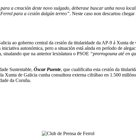
o para a creación deste novo xulgado, deberase buscar unha nova locali
 Ferrol para a cesión dalgún terreo”
. Neste caso non descartou chegar 
alicia ao goberno central da cesión da titularidade da AP-9 á Xunta de
iniciativa autonómica, pero a situación está aínda en período de alegac
, sinalando que na anterior lexislatura o PSOE
“prorrogouna até en qu
dade Sustentable,
Óscar Puente
, que cualificaba esta cesión da titular
ola Xunta de Galicia cunha consultora externa cifrábao en 1.500 millón
idade da Coruña.