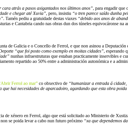
 cara atrás a pasos axigantados nos últimos anos”
, para engadir que o
idade e chegar até Xuvia”
, pero, insistiu
“o tren parece saído dunha pel
n”
. Tamén pediu a gratuidade destas viaxes
“debido aos anos de aband
urias e Cantabria cando nas obras dun dos túneles equivocáronse na a
nta de Galicia e o Concello de Ferrol, e que non asinou a Deputación 
 Deporte
“que foi posto como exemplo en moitas cidades”
, esperando 
idade”
nunhas infraestruturas que estaban practicamente inservibles e cu
ciamento repartido ao 50% entre a administración autonómica e a adminis
Abrir Ferrol ao mar”
co obxectivo de
“humanizar a entrada á cidade, 
 que hai necesidades de aparcadoiro, agardando que esta obra poida es
a de xénero en Ferrol, algo que está solicitado ao Ministerio de Xustiz
e non se poida levar a cabo nun futuro próximo
“xa que dependemos da 