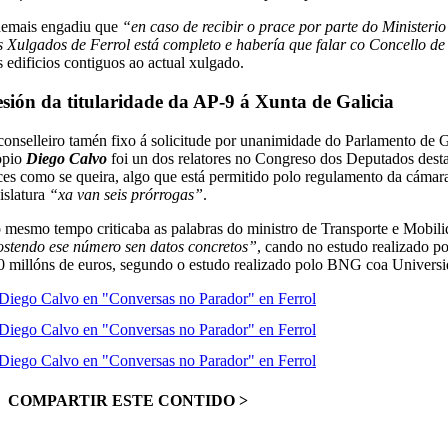
emais engadiu que
“en caso de recibir o prace por parte do Ministeri
s Xulgados de Ferrol está completo e habería que falar co Concello de
s edificios contiguos ao actual xulgado.
sión da titularidade da AP-9 á Xunta de Galicia
conselleiro tamén fixo á solicitude por unanimidade do Parlamento de G
opio
Diego Calvo
foi un dos relatores no Congreso dos Deputados desta 
ces como se queira, algo que está permitido polo regulamento da cámara
islatura
“xa van seis prórrogas”
.
 mesmo tempo criticaba as palabras do ministro de Transporte e Mobili
ostendo ese número sen datos concretos”
, cando no estudo realizado p
0 millóns de euros, segundo o estudo realizado polo BNG coa Univers
COMPARTIR ESTE CONTIDO >
Facebook
X
LinkedIn
WhatsApp
Correo