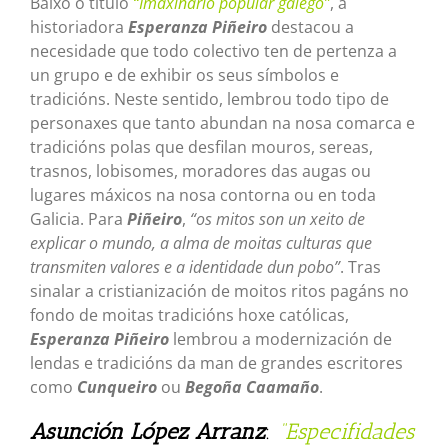
Baixo o título
“Imaxinario popular galego”
, a
historiadora
Esperanza Piñeiro
destacou a
necesidade que todo colectivo ten de pertenza a
un grupo e de exhibir os seus símbolos e
tradicións. Neste sentido, lembrou todo tipo de
personaxes que tanto abundan na nosa comarca e
tradicións polas que desfilan mouros, sereas,
trasnos, lobisomes, moradores das augas ou
lugares máxicos na nosa contorna ou en toda
Galicia. Para
Piñeiro
,
“os mitos son un xeito de
explicar o mundo, a alma de moitas culturas que
transmiten valores e a identidade dun pobo”
. Tras
sinalar a cristianización de moitos ritos pagáns no
fondo de moitas tradicións hoxe católicas,
Esperanza Piñeiro
lembrou a modernización de
lendas e tradicións da man de grandes escritores
como
Cunqueiro
ou
Begoña Caamaño
.
Asunción López Arranz
:
“Especifidades