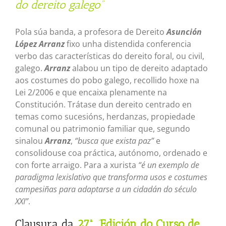
do dereito galego”
Pola súa banda, a profesora de Dereito
Asunción
López Arranz
fixo unha distendida conferencia
verbo das características do dereito foral, ou civil,
galego.
Arranz
alabou un tipo de dereito adaptado
aos costumes do pobo galego, recollido hoxe na
Lei 2/2006 e que encaixa plenamente na
Constitución. Trátase dun dereito centrado en
temas como sucesións, herdanzas, propiedade
comunal ou patrimonio familiar que, segundo
sinalou
Arranz
,
“busca que exista paz”
e
consolidouse coa práctica, autónomo, ordenado e
con forte arraigo. Para a xurista
“é un exemplo de
paradigma lexislativo que transforma usos e costumes
campesiñas para adaptarse a un cidadán do século
XXI”
.
Clausura da
27ª
“
Edición do Curso de