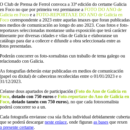
O Club de Prensa de Ferrol convoca a 33ª edición do certame Galicia
en Foco no que por primeira vez premiarase a
FOTO DO ANO de
Galicia en Foco
e a
FOTO-REPORTAXE DO ANO de Galicia en
Foco
correspondente a 2023 entre aquelas imaxes que foran publicadas
nos medios de comunicación ao longo do ano 2023. Coas fotos e foto-
reportaxes seleccionadas montarase unha exposición que terá carácter
itinerante por diversas cidades e vilas de Galicia e elaborarase un
catálogo para dar a coñecer e difundir a obra seleccionada entre as
fotos presentadas.
Poderán concorrer os foto-xornalistas cun traballo de tema galego ou
relacionado con Galicia.
As fotografías deberán estar publicadas en medios de comunicación
(papel ou dixital) de cabeceiras recoñecidas entre o 01/01/2023 e o
31/12/2023.
Créanse dous apartados de participación (
Foto do Ano de Galicia en
Foco
,
dotado con 750 euros
e
Foto-reportaxe do Ano de Galicia en
Foco
,
dotado tamén con 750 euros
), no que cada fotoxornalista
poderá concorrer so a un.
Cada fotografía enviarase coa súa ficha individual debidamente cuberta
que se poderá descargar
neste enlace
, onde figuran
as bases
que rexen
o presente certame
.