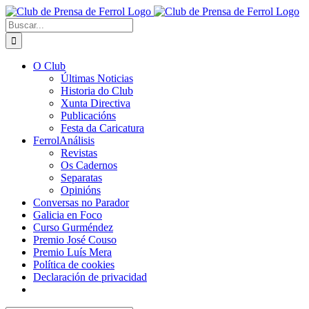
Saltar
al
Buscar:
contenido
O Club
Últimas Noticias
Historia do Club
Xunta Directiva
Publicacións
Festa da Caricatura
FerrolAnálisis
Revistas
Os Cadernos
Separatas
Opinións
Conversas no Parador
Galicia en Foco
Curso Gurméndez
Premio José Couso
Premio Luís Mera
Política de cookies
Declaración de privacidad