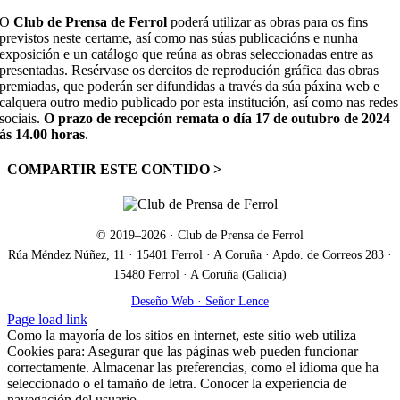
O
Club de Prensa de Ferrol
poderá utilizar as obras para os fins
previstos neste certame, así como nas súas publicacións e nunha
exposición e un catálogo que reúna as obras seleccionadas entre as
presentadas. Resérvase os dereitos de reprodución gráfica das obras
premiadas, que poderán ser difundidas a través da súa páxina web e
calquera outro medio publicado por esta institución, así como nas redes
sociais.
O prazo de recepción remata o día 17 de outubro de 2024
ás 14.00 horas
.
COMPARTIR ESTE CONTIDO >
Facebook
X
LinkedIn
WhatsApp
Correo
electrónico
© 2019–
2026
· Club de Prensa de Ferrol
Rúa Méndez Núñez, 11 · 15401 Ferrol · A Coruña · Apdo. de Correos 283 ·
15480 Ferrol · A Coruña (Galicia)
Deseño Web · Señor Lence
Facebook
X
Correo
Page load link
electrónico
Como la mayoría de los sitios en internet, este sitio web utiliza
Cookies para: Asegurar que las páginas web pueden funcionar
correctamente. Almacenar las preferencias, como el idioma que ha
seleccionado o el tamaño de letra. Conocer la experiencia de
navegación del usuario.