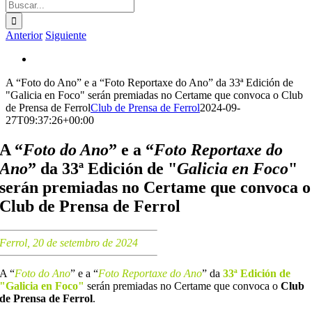
Buscar:
Anterior
Siguiente
Ver
imagen
A “Foto do Ano” e a “Foto Reportaxe do Ano” da 33ª Edición de
más
"Galicia en Foco" serán premiadas no Certame que convoca o Club
grande
de Prensa de Ferrol
Club de Prensa de Ferrol
2024-09-
27T09:37:26+00:00
A “
Foto do Ano
” e a “
Foto Reportaxe do
Ano
” da 33ª Edición de "
Galicia en Foco
"
serán premiadas no Certame que convoca o
Club de Prensa de Ferrol
Ferrol, 20 de setembro de 2024
A “
Foto do Ano
” e a “
Foto Reportaxe do Ano
” da
33ª Edición de
"Galicia en Foco"
serán premiadas no Certame que convoca o
Club
de Prensa de Ferrol
.