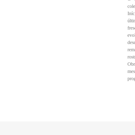
col
Iní
últ
fre
evo
des
rem
ros
Obr
mes
pro