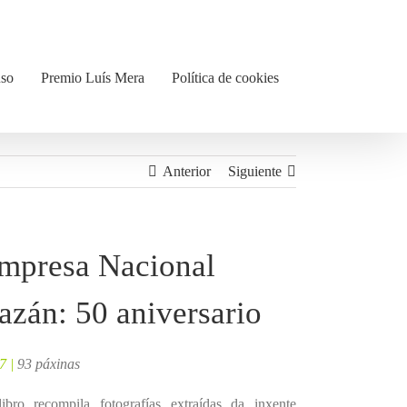
uso
Premio Luís Mera
Política de cookies
Anterior
Siguiente
mpresa Nacional
azán: 50 aniversario
7 |
93 páxinas
ibro recompila fotografías extraídas da inxente