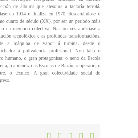
ección de álbums que atesoura a factoría ferrolá.
ciase en 1914 e finaliza en 1970, descartándose o
imo cuarto de século (XX), por ser un período máis
sco na memoria colectiva. Nas imaxes apréciase a
lución tecnolóxica e as profundas transformacións,
de a máquina de vapor á turbina, desde o
achador á polivalencia profesional. Non falta o
tro humano, o gran protagonista: o neno da Escola
eira, o aprendiz das Escolas de Bazán, o operario, o
tre, o técnico. A gran colectividade social do
greso.
Facebook
X
LinkedIn
WhatsApp
Correo