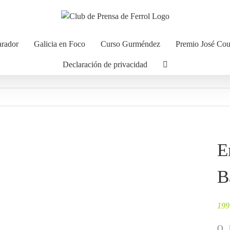
arador
Galicia en Foco
Curso Gurméndez
Premio José Co
Declaración de privacidad
E
B
199
O l