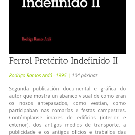
Ferrol Pretérito Indefinido II
Rodrigo Ramos Ardá · 1995 |
104 páxinas
Segunda publicación documental e gráfica do
autor que mostra un abanico visual de como eran
os nosos antepasados, como vestían, como
participaban nas romarías e festas campestres.
Contémplanse imaxes de edificios (interior e
exterior), dos antigos medios de transporte, a
publicidade e os antigos oficios e traballos das