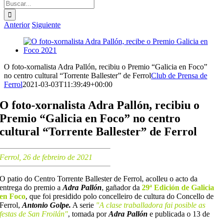
Buscar:
Anterior
Siguiente
Ver
imagen
más
O foto-xornalista Adra Pallón, recibiu o Premio “Galicia en Foco”
grande
no centro cultural “Torrente Ballester” de Ferrol
Club de Prensa de
Ferrol
2021-03-03T11:39:49+00:00
O foto-xornalista Adra Pallón, recibiu o
Premio “Galicia en Foco” no centro
cultural “Torrente Ballester” de Ferrol
Ferrol, 26 de febreiro de 2021
O patio do Centro Torrente Ballester de Ferrol, acolleu o acto da
entrega do premio a
Adra Pallón
, gañador da
29ª Edición de Galicia
en Foco
, que foi presidido polo concelleiro de cultura do Concello de
Ferrol,
Antonio Golpe.
A serie
"A clase traballadora fai posible as
festas de San Froilán"
, tomada por
Adra Pallón
e publicada o 13 de