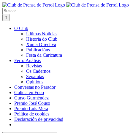
Saltar
al
Buscar:
contenido
O Club
Últimas Noticias
Historia do Club
Xunta Directiva
Publicacións
Festa da Caricatura
FerrolAnálisis
Revistas
Os Cadernos
Separatas
Opinións
Conversas no Parador
Galicia en Foco
Curso Gurméndez
Premio José Couso
Premio Luís Mera
Política de cookies
Declaración de privacidad