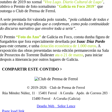
outubro de 2019 no xornal
"Viva Lugo. Diario Cultural de Lugo"
,
obtivo o Premio de foto-xornalismo
"Galicia en Foco 2019"
que
outorga o Club de Prensa de Ferrol.
A serie premiada foi valorada polo xurado,
“pola calidade de todas e
cada unha das fotografías que a conforman, como pola continuidade
do discurso narrativo que envolve toda a serie”
.
O Premio
“Foto do Ano”
de Galicia en Foco, consta dunha figura de
Sargadelos que fora especialmente deseñada por
Isaac Díaz Pardo
para este certame, e unha
dotación económica de 1.000 euros
. A
exposición das obras presentadas nesta edición permanecerán na Sala
de Proxectos do Torrente Ballester
ata o 21 de marzo
, para iniciar
despois a itinerancia por outros lugares de Galicia.
COMPARTIR ESTE CONTIDO >
Facebook
X
LinkedIn
WhatsApp
Correo
electrónico
© 2019–
2026
· Club de Prensa de Ferrol
Rúa Méndez Núñez, 11 · 15401 Ferrol · A Coruña · Apdo. de Correos 283 ·
15480 Ferrol · A Coruña (Galicia)
Deseño Web · Señor Lence
Facebook
X
Correo
Page load link