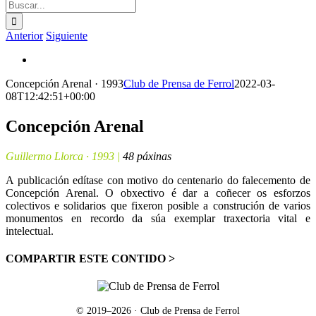
Buscar:
Anterior
Siguiente
Ver
imagen
Concepción Arenal · 1993
Club de Prensa de Ferrol
2022-03-
más
08T12:42:51+00:00
grande
Concepción Arenal
Guillermo Llorca · 1993 |
48 páxinas
A publicación edítase con motivo do centenario do falecemento de
Concepción Arenal. O obxectivo é dar a coñecer os esforzos
colectivos e solidarios que fixeron posible a construción de varios
monumentos en recordo da súa exemplar traxectoria vital e
intelectual.
COMPARTIR ESTE CONTIDO >
Facebook
X
LinkedIn
WhatsApp
Correo
electrónico
© 2019–
2026
· Club de Prensa de Ferrol