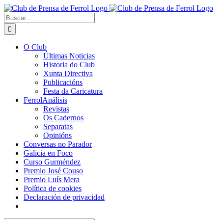
Saltar
al
Buscar:
contenido
O Club
Últimas Noticias
Historia do Club
Xunta Directiva
Publicacións
Festa da Caricatura
FerrolAnálisis
Revistas
Os Cadernos
Separatas
Opinións
Conversas no Parador
Galicia en Foco
Curso Gurméndez
Premio José Couso
Premio Luís Mera
Política de cookies
Declaración de privacidad