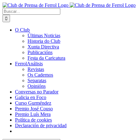
Saltar
al
Buscar:
contenido
O Club
Últimas Noticias
Historia do Club
Xunta Directiva
Publicacións
Festa da Caricatura
FerrolAnálisis
Revistas
Os Cadernos
Separatas
Opinións
Conversas no Parador
Galicia en Foco
Curso Gurméndez
Premio José Couso
Premio Luís Mera
Política de cookies
Declaración de privacidad