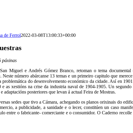
a de Ferrol
2022-03-08T13:00:33+00:00
uestras
 páxinas
e San Miguel e Andrés Gómez Branco, retoman o tema documental e
Neste número abárcanse 13 temas e un primeiro capitulo que merece espe
 problemática do desenvolvemento económico da cidade. Así en 1901 c
e as xestións na crise da industria naval de 1904-1905. Un segundo
 e adaptacións posteriores que levan á actual Feira de Mostras.
iversas sedes que tivo a Cámara, achegando os planos orixinais do edif
 comercio, a publicidade, a sanidade e o lecer, constitúen un caso ma
lo entre o fabricante- comerciante e o consumidor. O Caderno recolle m