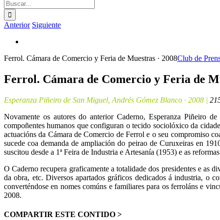
Buscar:
Anterior
Siguiente
Ver
imagen
Ferrol. Cámara de Comercio y Feria de Muestras · 2008
Club de Prens
más
grande
Ferrol. Cámara de Comercio y Feria de M
Esperanza Piñeiro de San Miguel, Andrés Gómez Blanco · 2008 |
215
Novamente os autores do anterior Caderno, Esperanza Piñeiro d
compoñentes humanos que configuran o tecido sociolóxico da cidade. 
actuacións da Cámara de Comercio de Ferrol e o seu compromiso coa
sucede coa demanda de ampliación do peirao de Curuxeiras en 1910 
suscitou desde a 1ª Feira de Industria e Artesanía (1953) e as reformas
O Caderno recupera graficamente a totalidade dos presidentes e as d
da obra, etc. Diversos apartados gráficos dedicados á industria, o
converténdose en nomes comúns e familiares para os ferroláns e vincu
2008.
COMPARTIR ESTE CONTIDO >