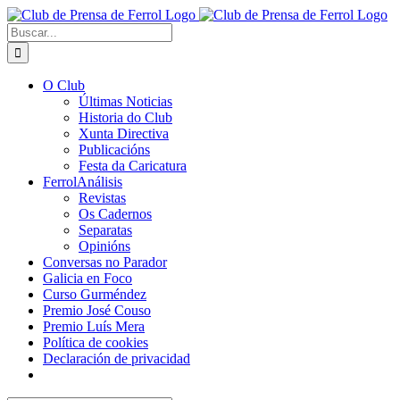
Saltar
al
Buscar:
contenido
O Club
Últimas Noticias
Historia do Club
Xunta Directiva
Publicacións
Festa da Caricatura
FerrolAnálisis
Revistas
Os Cadernos
Separatas
Opinións
Conversas no Parador
Galicia en Foco
Curso Gurméndez
Premio José Couso
Premio Luís Mera
Política de cookies
Declaración de privacidad