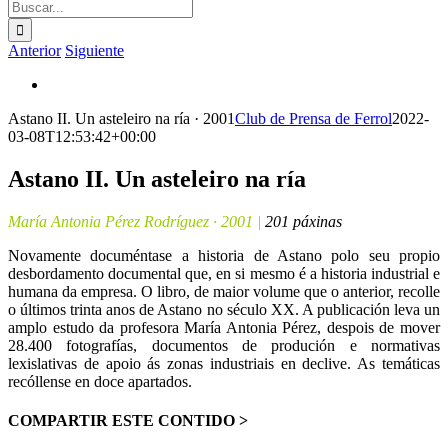
Buscar:
Anterior
Siguiente
Ver
imagen
Astano II. Un asteleiro na ría · 2001
Club de Prensa de Ferrol
2022-
más
03-08T12:53:42+00:00
grande
Astano II. Un asteleiro na ría
María Antonia Pérez Rodríguez · 2001 |
201 páxinas
Novamente documéntase a historia de Astano polo seu propio
desbordamento documental que, en si mesmo é a historia industrial e
humana da empresa. O libro, de maior volume que o anterior, recolle
o últimos trinta anos de Astano no século XX. A publicación leva un
amplo estudo da profesora María Antonia Pérez, despois de mover
28.400 fotografías, documentos de produción e normativas
lexislativas de apoio ás zonas industriais en declive. As temáticas
recóllense en doce apartados.
COMPARTIR ESTE CONTIDO >