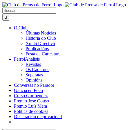
Saltar
al
Buscar:
contenido
O Club
Últimas Noticias
Historia do Club
Xunta Directiva
Publicacións
Festa da Caricatura
FerrolAnálisis
Revistas
Os Cadernos
Separatas
Opinións
Conversas no Parador
Galicia en Foco
Curso Gurméndez
Premio José Couso
Premio Luís Mera
Política de cookies
Declaración de privacidad