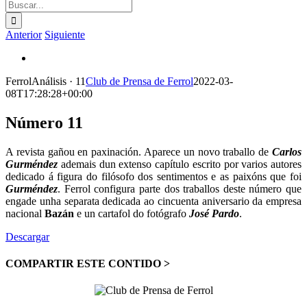
Buscar:
Anterior
Siguiente
Ver
imagen
FerrolAnálisis · 11
Club de Prensa de Ferrol
2022-03-
más
08T17:28:28+00:00
grande
Número 11
A revista gañou en paxinación. Aparece un novo traballo de
Carlos
Gurméndez
ademais dun extenso capítulo escrito por varios autores
dedicado á figura do filósofo dos sentimentos e as paixóns que foi
Gurméndez
. Ferrol configura parte dos traballos deste número que
engade unha separata dedicada ao cincuenta aniversario da empresa
nacional
Bazán
e un cartafol do fotógrafo
José Pardo
.
Descargar
COMPARTIR ESTE CONTIDO >
Facebook
X
LinkedIn
WhatsApp
Correo
electrónico