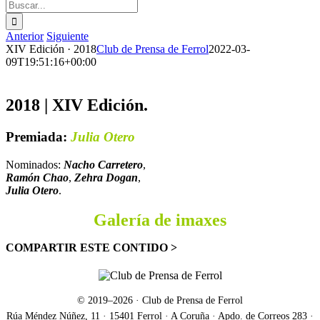
Buscar:
Anterior
Siguiente
XIV Edición · 2018
Club de Prensa de Ferrol
2022-03-
09T19:51:16+00:00
2018 | XIV Edición.
Premiada:
Julia Otero
Nominados:
Nacho Carretero
,
Ramón Chao
,
Zehra Dogan
,
Julia Otero
.
Galería de imaxes
COMPARTIR ESTE CONTIDO >
Facebook
X
LinkedIn
WhatsApp
Correo
electrónico
© 2019–
2026
· Club de Prensa de Ferrol
Rúa Méndez Núñez, 11 · 15401 Ferrol · A Coruña · Apdo. de Correos 283 ·