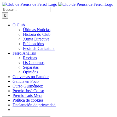
Saltar
al
Buscar:
contenido
O Club
Últimas Noticias
Historia do Club
Xunta Directiva
Publicacións
Festa da Caricatura
FerrolAnálisis
Revistas
Os Cadernos
Separatas
Opinións
Conversas no Parador
Galicia en Foco
Curso Gurméndez
Premio José Couso
Premio Luís Mera
Política de cookies
Declaración de privacidad