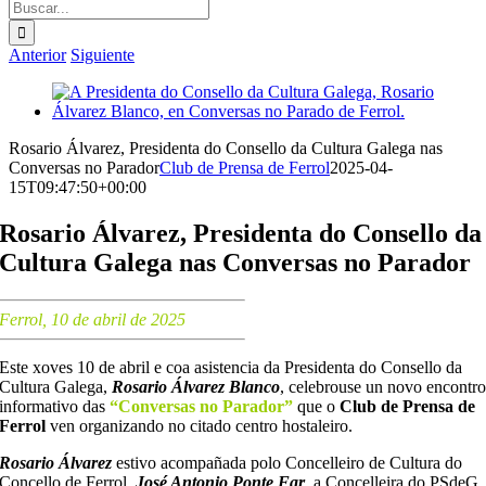
Buscar:
Anterior
Siguiente
Ver
imagen
más
Rosario Álvarez, Presidenta do Consello da Cultura Galega nas
grande
Conversas no Parador
Club de Prensa de Ferrol
2025-04-
15T09:47:50+00:00
Rosario Álvarez, Presidenta do Consello da
Cultura Galega nas Conversas no Parador
Ferrol, 10 de abril de 2025
Este xoves 10 de abril e coa asistencia da Presidenta do Consello da
Cultura Galega,
Rosario Álvarez Blanco
, celebrouse un novo encontr
informativo das
“Conversas no Parador”
que o
Club de Prensa de
Ferrol
ven organizando no citado centro hostaleiro.
Rosario Álvarez
estivo acompañada polo Concelleiro de Cultura do
Concello de Ferrol,
José Antonio Ponte Far
, a Concelleira do PSdeG,