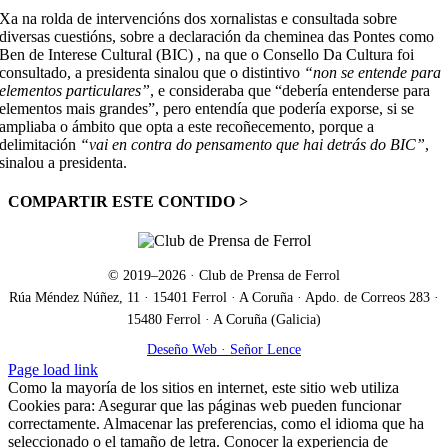
Xa na rolda de intervencións dos xornalistas e consultada sobre
diversas cuestións, sobre a declaración da cheminea das Pontes como
Ben de Interese Cultural (BIC) , na que o Consello Da Cultura foi
consultado, a presidenta sinalou que o distintivo
“
non se entende para
elementos particulares”
, e consideraba que “debería entenderse para
elementos mais grandes”, pero entendía que podería exporse, si se
ampliaba o ámbito que opta a este recoñecemento, porque a
delimitación
“vai en contra do pensamento que hai detrás do BIC”
,
sinalou a presidenta.
COMPARTIR ESTE CONTIDO >
Facebook
X
LinkedIn
WhatsApp
Correo
electrónico
© 2019–
2026
· Club de Prensa de Ferrol
Rúa Méndez Núñez, 11 · 15401 Ferrol · A Coruña · Apdo. de Correos 283 ·
15480 Ferrol · A Coruña (Galicia)
Deseño Web · Señor Lence
Facebook
X
Correo
Page load link
electrónico
Como la mayoría de los sitios en internet, este sitio web utiliza
Cookies para: Asegurar que las páginas web pueden funcionar
correctamente. Almacenar las preferencias, como el idioma que ha
seleccionado o el tamaño de letra. Conocer la experiencia de