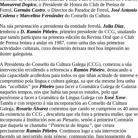
Monserrat Dopico
, o Presidente de Honra do Club de Prensa de
Ferrol,
Germán Castro
, o Director do Parador de Ferrol,
José Antonio
Cedena
e
Marcelino Fernández
do Consello da Cultura.
Na súa presentación a presidenta da entidade ferrolá,
Julia Díaz
,
lembrou a
D. Ramón Piñeiro
, primeiro presidente do CCG, sinalando
que tamén participara na primeira edición da Revista Oral que o Club
de Prensa botara a andar en 1987, como unha das súas primeiras
actividades culturais, cuxo desenrolo deixara moi boa impresión ao
ilustre galeguista.
A Presidenta do Consello da Cultura Galega (CCG), comezou a súa
intervención recollendo a referencia a
Ramón Piñeiro
, destacando a
súa capacidade acolledora para todos os que tiñan actitude de interese e
compromiso pola lingua e cultura galega, xa que ela mesma fora unha
das
“acollidas”
por
Piñeiro
para facer a Gramática Galega de Galaxia
naqueles tempos, nos que había tan poucos estudos, polo que
puxéronse a facer a Gramática da Lingua Galega con
Xosé Xove
.
Tamén e con respecto á súa incorporación ao Consello da Cultura
Galega,
Rosario Álvarez
comentou que cando se cumpriron os 40 ano
da existencia do CCG , descubriu que ela fora a primeira muller, que se
incorporara á Institución non ao Plenario, senón á primeira Comisión
que daquela se chamaba
“Ponencia da lingua”
, que creara
precisamente
Ramón Piñeiro
. Continuou logo a súa intervención
facendo un percorrido pola xénese, composición, funcionamento da