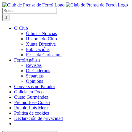
Saltar
al
Buscar:
contenido
O Club
Últimas Noticias
Historia do Club
Xunta Directiva
Publicacións
Festa da Caricatura
FerrolAnálisis
Revistas
Os Cadernos
Separatas
Opinións
Conversas no Parador
Galicia en Foco
Curso Gurméndez
Premio José Couso
Premio Luís Mera
Política de cookies
Declaración de privacidad