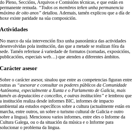
do Pleno, Seccións, Arquivos e Comisións técnicas, e que están en
permanente remuda.
“Todos os membros teñen unha permanencia
máxima de oito anos”
detallou. Ademais, tamén explicou que a día de
hoxe existe paridade na súa composición.
Actividades
No marco da súa intervención fixo unha panorámica das actividades
desenvolvidas pola institución, das que a metade se realizan fóra da
sede. Tamén referiuse á variedade de formatos (xornadas, exposicións,
publicacións, especiais web…) que atenden a diferentes ámbitos.
Carácter asesor
Sobre o carácter asesor, sinalou que entre as competencias figuran entr
outras as
“asesorar e consultar os poderes públicos da Comunidade
Autónoma, especialmente a Xunta e o Parlamento de Galicia, mais
tamén as deputacións e concellos, e outras institucións”
e lembrou que
a institución realiza desde informes BIC, informes de impacto
ambiental ata estudos específicos sobre a cultura (actualmente están en
marcha, entre outros, un sobre o turismo cultural de Galicia e outro
sobre a lingua). Mencionou varios informes, entre eles o Informe da
Cultura Galega, ou o da situación da música e o Informe para
solucionar o problema da lingua.