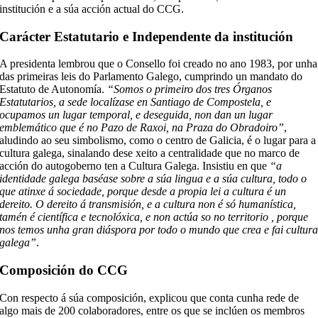
institución e a súa acción actual do CCG.
Carácter Estatutario e Independente da institución
A presidenta lembrou que o Consello foi creado no ano 1983, por unha
das primeiras leis do Parlamento Galego, cumprindo un mandato do
Estatuto de Autonomía.
“Somos o primeiro dos tres Órganos
Estatutarios, a sede localízase en Santiago de Compostela, e
ocupamos un lugar temporal, e deseguida, non dan un lugar
emblemático que é no Pazo de Raxoi, na Praza do Obradoiro”
,
aludindo ao seu simbolismo, como o centro de Galicia, é o lugar para a
cultura galega, sinalando dese xeito a centralidade que no marco de
acción do autogoberno ten a Cultura Galega. Insistiu en que
“a
identidade galega baséase sobre a súa lingua e a súa cultura, todo o
que atinxe á sociedade, porque desde a propia lei a cultura é un
dereito. O dereito á transmisión, e a cultura non é só humanística,
tamén é científica e tecnolóxica, e non actúa so no territorio , porque
nos temos unha gran diáspora por todo o mundo que crea e fai cultur
galega”
.
Composición do CCG
Con respecto á súa composición, explicou que conta cunha rede de
algo mais de 200 colaboradores, entre os que se inclúen os membros