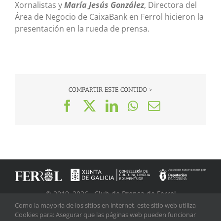
Xornalistas y
María Jesús González
, Directora del
Área de Negocio de CaixaBank en Ferrol hicieron la
presentación en la rueda de prensa.
COMPARTIR ESTE CONTIDO >
Facebook
X
LinkedIn
WhatsApp
Correo
electrónico
© 2019–
2026
· Club de Prensa de Ferrol
Rúa Méndez Núñez, 11 · 15401 Ferrol · A Coruña · Apdo.
Como la mayoría de los sitios en internet, este sitio web utiliza
Cookies para: Asegurar que las páginas web pueden funcionar
de Correos 283 · 15480 Ferrol · A Coruña (Galicia)