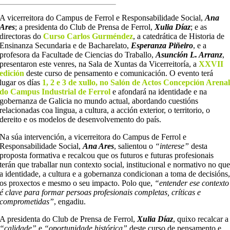
A vicerreitora do Campus de Ferrol e Responsabilidade Social,
Ana
Ares
; a presidenta do Club de Prensa de Ferrol,
Xulia Díaz
; e as
directoras do
Curso Carlos Gurméndez
, a catedrática de Historia de
Ensinanza Secundaria e de Bacharelato,
Esperanza Piñeiro
, e a
profesora da Facultade de Ciencias do Traballo,
Asunción L. Arranz
,
presentaron este venres, na Sala de Xuntas da Vicerreitoría, a
XXVII
edición
deste curso de pensamento e comunicación. O evento terá
lugar os días
1, 2 e 3 de xullo, no Salón de Actos Concepción Arena
do Campus Industrial de Ferrol
e afondará na identidade e na
gobernanza de Galicia no mundo actual, abordando cuestións
relacionadas coa lingua, a cultura, a acción exterior, o territorio, o
dereito e os modelos de desenvolvemento do país.
Na súa intervención, a vicerreitora do Campus de Ferrol e
Responsabilidade Social,
Ana Ares
, salientou o
“interese”
desta
proposta formativa e recalcou que os futuros e futuras profesionais
terán que traballar nun contexto social, institucional e normativo no qu
a identidade, a cultura e a gobernanza condicionan a toma de decisións
os proxectos e mesmo o seu impacto. Polo que,
“entender ese contexto
é clave para formar persoas profesionais completas, críticas e
comprometidas”
, engadiu.
A presidenta do Club de Prensa de Ferrol,
Xulia Díaz
, quixo recalcar a
“calidade”
e
“oportunidade histórica”
deste curso de pensamento e