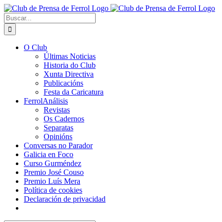
Saltar
al
Buscar:
contenido
O Club
Últimas Noticias
Historia do Club
Xunta Directiva
Publicacións
Festa da Caricatura
FerrolAnálisis
Revistas
Os Cadernos
Separatas
Opinións
Conversas no Parador
Galicia en Foco
Curso Gurméndez
Premio José Couso
Premio Luís Mera
Política de cookies
Declaración de privacidad