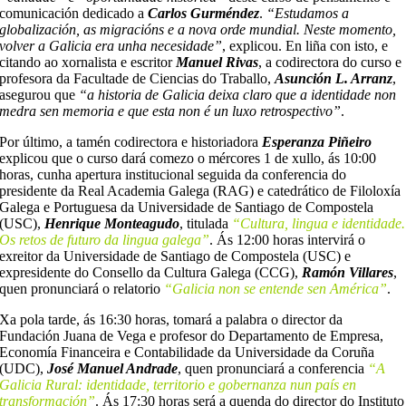
comunicación dedicado a
Carlos Gurméndez
.
“Estudamos a
globalización, as migracións e a nova orde mundial. Neste momento,
volver a Galicia era unha necesidade”
, explicou. En liña con isto, e
citando ao xornalista e escritor
Manuel Rivas
, a codirectora do curso e
profesora da Facultade de Ciencias do Traballo,
Asunción L. Arranz
,
asegurou que
“a historia de Galicia deixa claro que a identidade non
medra sen memoria e que esta non é un luxo retrospectivo”
.
Por último, a tamén codirectora e historiadora
Esperanza Piñeiro
explicou que o curso dará comezo o mércores 1 de xullo, ás 10:00
horas, cunha apertura institucional seguida da conferencia do
presidente da Real Academia Galega (RAG) e catedrático de Filoloxía
Galega e Portuguesa da Universidade de Santiago de Compostela
(USC),
Henrique Monteagudo
, titulada
“Cultura, lingua e identidade.
Os retos de futuro da lingua galega”
. Ás 12:00 horas intervirá o
exreitor da Universidade de Santiago de Compostela (USC) e
expresidente do Consello da Cultura Galega (CCG),
Ramón Villares
,
quen pronunciará o relatorio
“Galicia non se entende sen América”
.
Xa pola tarde, ás 16:30 horas, tomará a palabra o director da
Fundación Juana de Vega e profesor do Departamento de Empresa,
Economía Financeira e Contabilidade da Universidade da Coruña
(UDC),
José Manuel Andrade
, quen pronunciará a conferencia
“A
Galicia Rural: identidade, territorio e gobernanza nun país en
transformación”
. Ás 17:30 horas será a quenda do director do Instituto