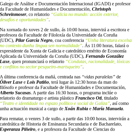
Galego de Análise e Documentación Internacional (IGADI) e profesor
da Facultade de Humanidades e Documentación,
Christoph
Schreinmoser
, co relatorio
“Galicia no mundo: acción exterior,
desafíos e oportunidades”
.
Na xornada do xoves 2 de xullo, ás 10:00 horas, intervirá a escritora e
profesora da Facultade de Filoloxía da Universidade da Coruña
(UDC),
Pilar García Negro
, coa conferencia
“Unha literatura excelsa
no contexto dunha lingua sen normalidade”
. Ás 11:00 horas, falará o
expresidente da Xunta de Galicia e catedrático emérito de Economía
Aplicada da Universidade da Coruña (UDC),
Fernando González
Laxe
, quen pronunciará o relatorio
“Condutas, racionalidade, lóxicas
e conflitos no sector pesqueiro-marisqueiro”
.
A última conferencia da mañá, centrada nas
“vidas paralelas”
de
Óliver Laxe
e
Lois Patiño
, terá lugar ás 12:30 horas da man do
filósofo e profesor da Facultade de Humanidades e Documentación,
Alberto Sucasas
. A partir das 16:30 horas, o programa inclúe o
relatorio do dramaturgo e artista plástico
Francisco Oti
, titulado
“Teatro e identidade no espazo político e social de Galiza”
, así como
unha actuación musical a cargo de
Xoán Rubia
e
María Manuela
.
Para rematar, o venres 3 de xullo, a partir das 10:00 horas, intervirán a
catedrática de Historia de Ensinanza Secundaria e de Bacharelato,
Esperanza Piñeiro
, e a profesora da Facultade de Ciencias do