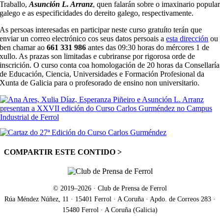
Traballo,
Asunción L. Arranz
, quen falarán sobre o imaxinario popula
galego e as especificidades do dereito galego, respectivamente.
As persoas interesadas en participar neste curso gratuíto terán que
enviar un correo electrónico cos seus datos persoais a
esta dirección
ou
ben chamar ao
661 331 986
antes das 09:30 horas do mércores 1 de
xullo. As prazas son limitadas e cubriranse por rigorosa orde de
inscrición. O curso conta coa homologación de 20 horas da Consellaría
de Educación, Ciencia, Universidades e Formación Profesional da
Xunta de Galicia para o profesorado de ensino non universitario.
COMPARTIR ESTE CONTIDO >
Facebook
X
LinkedIn
WhatsApp
Correo
electrónico
© 2019–
2026
· Club de Prensa de Ferrol
Rúa Méndez Núñez, 11 · 15401 Ferrol · A Coruña · Apdo. de Correos 283 ·
15480 Ferrol · A Coruña (Galicia)