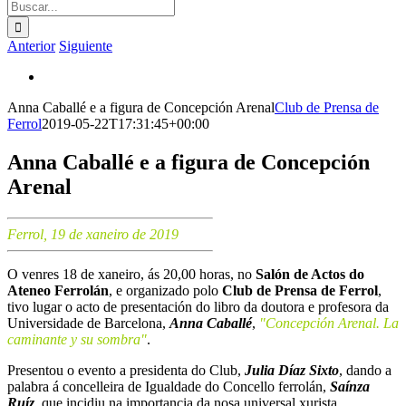
Buscar:
Anterior
Siguiente
Ver
imagen
Anna Caballé e a figura de Concepción Arenal
Club de Prensa de
más
Ferrol
2019-05-22T17:31:45+00:00
grande
Anna Caballé e a figura de Concepción
Arenal
Ferrol, 19 de xaneiro de 2019
O venres 18 de xaneiro, ás 20,00 horas, no
Salón de Actos do
Ateneo Ferrolán
, e organizado polo
Club de Prensa de Ferrol
,
tivo lugar o acto de presentación do libro da doutora e profesora da
Universidade de Barcelona,
Anna Caballé
,
"Concepción Arenal. La
caminante y su sombra"
.
Presentou o evento a presidenta do Club,
Julia Díaz Sixto
, dando a
palabra á concelleira de Igualdade do Concello ferrolán,
Saínza
Ruíz
, que incidiu na importancia da nosa universal xurista,