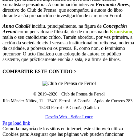
xornalista e pensadora. A continuación interveu
Fernando Bores
,
directivo do Club de Prensa, que acompañou á autora do libro
durante a súa preparación e investigación de campo en Ferrol.
Anna Caballé
incidiu, principalmente, na figura de
Concepción
Arenal
como pensadora e filósofa, desde un prisma do
Krausismo
,
malia o seu catolicismo crítico. Tamén abordou, por vez primeira, a
acción da sociedade civil versus a institucional ou relixiosa, no tema
da caridade, a pobreza ou os presos. E, como non, o feminismo
precursor. O acto finalizou cun coloquio da autora co público
asistente, que prácticamente enchía a sala, e a firma de libros.
COMPARTIR ESTE CONTIDO >
Facebook
X
LinkedIn
WhatsApp
Correo
electrónico
© 2019–
2026
· Club de Prensa de Ferrol
Rúa Méndez Núñez, 11 · 15401 Ferrol · A Coruña · Apdo. de Correos 283 ·
15480 Ferrol · A Coruña (Galicia)
Deseño Web · Señor Lence
Facebook
X
Correo
Page load link
electrónico
Como la mayoría de los sitios en internet, este sitio web utiliza
Cookies para: Asegurar que las páginas web pueden funcionar