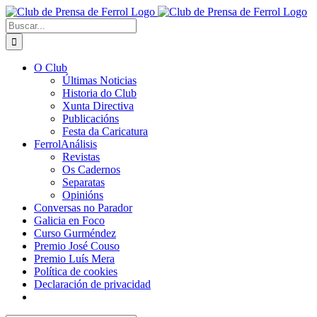
Saltar
al
Buscar:
contenido
O Club
Últimas Noticias
Historia do Club
Xunta Directiva
Publicacións
Festa da Caricatura
FerrolAnálisis
Revistas
Os Cadernos
Separatas
Opinións
Conversas no Parador
Galicia en Foco
Curso Gurméndez
Premio José Couso
Premio Luís Mera
Política de cookies
Declaración de privacidad