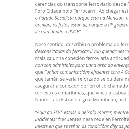
carencias do transporte ferroviario desd
Foro Cidadá polo Ferrocarril. Ao chegar est
o Partido Socialista porque está na Moncloa, 
opinión, os feitos están aí, porque o PP gobe
lle está dando o PSOE”
.
Nese sentido, describiu o problema do fer
desconectadas do ferrocarril van quedar desco
máis ca unha conexión ferroviaria anticuad
non son admisibles para unha área da envergad
que
“unhas comunicacións eficientes cara A C
que tamén se vería reforzado se puidera me
asegurar a conexión de Ferrol co chamado E
terrestres e marítimas, que vincula Lisboa 
Nantes, ata Estrasburgo e Mannheim, na fr
“Aquí ao FEVE estase a deixalo morrer, mentre
incidentes”
frecuentes nesa rede en Ferrolt
inviste en que se teñan as condicións dignas p