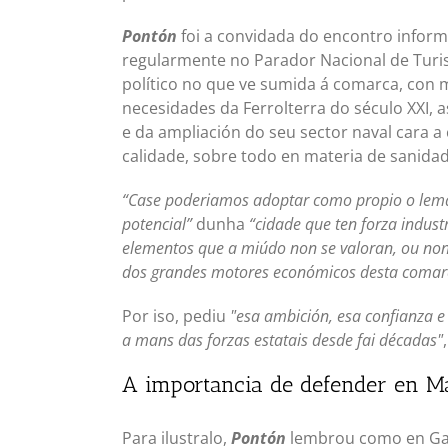
Pontón
foi a convidada do encontro infor
regularmente no Parador Nacional de Turi
político no que ve sumida á comarca, con 
necesidades da Ferrolterra do século XXI, 
e da ampliación do seu sector naval cara a
calidade, sobre todo en materia de sanida
“Case poderiamos adoptar como propio o lema "
potencial”
dunha
“cidade que ten forza industr
elementos que a miúdo non se valoran, ou non s
dos grandes motores económicos desta comarc
Por iso, pediu
"esa ambición, esa confianza e
a mans das forzas estatais desde fai décadas"
A importancia de defender en Mad
Para ilustralo,
Pontón
lembrou como en Gali