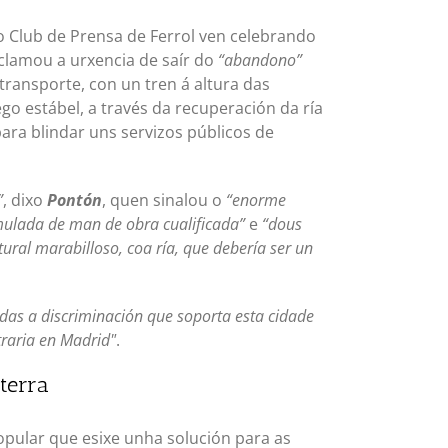
 Club de Prensa de Ferrol ven celebrando
clamou a urxencia de saír do
“abandono”
ransporte, con un tren á altura das
go estábel, a través da recuperación da ría
ara blindar uns servizos públicos de
”
, dixo
Pontón
, quen sinalou o
“enorme
mulada de man de obra cualificada”
e
“dous
ural marabilloso, coa ría, que debería ser un
odas a discriminación que soporta esta cidade
traria en Madrid"
.
terra
pular que esixe unha solución para as