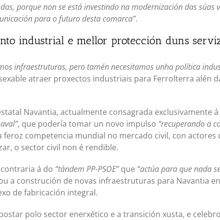
odas, porque non se está investindo na modernización das súas ví
unicación para o futuro desta comarca”
.
o industrial e mellor protección duns serviz
mos infraestruturas, pero tamén necesitamos unha política indus
esexable atraer proxectos industriais para Ferrolterra alén 
statal Navantia, actualmente consagrada exclusivamente á f
aval”
, que podería tomar un novo impulso
“recuperando a con
 a feroz competencia mundial no mercado civil, con actore
r, o sector civil non é rendible.
 contraria á do
“tándem PP-PSOE”
que
“actúa para que nada se
mou a construción de novas infraestruturas para Navantia e
o de fabricación integral.
star polo sector enerxético e a transición xusta, e celebro