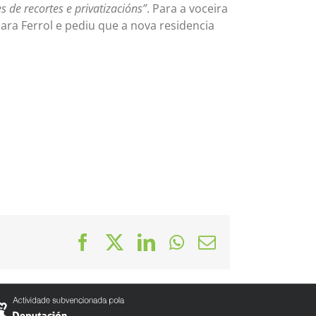
es de recortes e privatizacións”
. Para a voceira
para Ferrol e pediu que a nova residencia
Facebook
X
LinkedIn
WhatsApp
Correo
electrónico