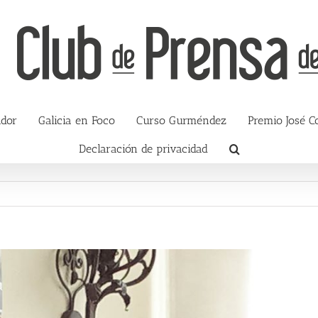
ador
Galicia en Foco
Curso Gurméndez
Premio José C
Declaración de privacidad