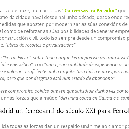
mativo de hoxe, no marco das
“Conversas no Parador”
que o
smo da cidade naval desde hai unha década, desde onde re
medidas que aposten por modernizar as súas conexións de t
así como de reforzar as súas posibilidades de xenerar empre
 construcción civil, todo iso sempre desde un compromiso p
de,
“libres de recortes e privatizacións”
.
Ferrol Existe", sobre todo porque Ferrol precisa un trato xusto
ial e enerxética”
, con
“unha gran cantidade de experiencia acu
e valoran o suficiente: unha arquitectura única e un espazo nat
a, pero que por desgraza está nun estado de abandono”
.
 ese compromiso político que ten que substituír dunha vez por t
, unhas forzas que a miúdo
"din unha cousa en Galicia e a con
rid un ferrocarril do século XXI para Ferrol
cia todas as forzas dan un respaldo unánime ao clamor po