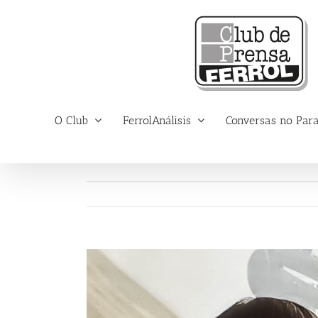
Saltar
al
contenido
O Club
FerrolAnálisis
Conversas no Par
Ver
imagen
más
grande