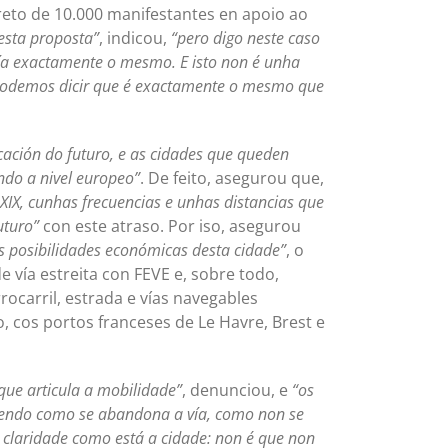
eto de 10.000 manifestantes en apoio ao
esta proposta”
, indicou,
“pero digo neste caso
ería exactamente o mesmo. E isto non é unha
ol podemos dicir que é exactamente o mesmo que
ación do futuro, e as cidades que queden
ndo a nivel europeo”
. De feito, asegurou que,
XIX, cunhas frecuencias e unhas distancias que
uturo”
con este atraso. Por iso, asegurou
s posibilidades económicas desta cidade”
, o
 vía estreita con FEVE e, sobre todo,
ocarril, estrada e vías navegables
o, cos portos franceses de Le Havre, Brest e
que articula a mobilidade”
, denunciou, e
“os
vendo como se abandona a vía, como non se
n claridade como está a cidade: non é que non