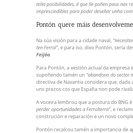
teña posibilidades, é que lle poñen paus nas r
imprescindibles para poder deseñar unha com
Pontón quere máis desenvolvement
Na súa visión para a cidade naval,
“necesita
ten Ferrol”
, e para iso, dixo Pontón, sería d
Feijóo
.
Para Pontón, a xestión actual da empresa e
supoñendo tamén un
“abandono do sector n
directiva de Navantia considera que, dada
uns prezos cos que España non pode rivaliza
A voceira lembrou que a postura do BNG é
perder oportunidades a Ferrolterra”
, e recla
construción e reparación e un novo complex
Pontón recalcou tamén a importancia de apo