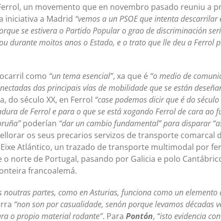
e Ferrol, un movemento que en novembro pasado reuniu a pr
a iniciativa a Madrid
“vemos a un PSOE que intenta descarrilar 
porque se estivera o Partido Popular o grao de discriminación s
rnou durante moitos anos o Estado, e o trato que lle deu a Ferr
rocarril como
“un tema esencial”
, xa que é
“o medio de comunic
nectadas das principais vías de mobilidade que se están deseña
a, do século XX, en Ferrol
“case podemos dicir que é do século 
ura de Ferrol e para o que se está xogando Ferrol de cara ao f
oruña”
poderían
“dar un cambio fundamental” para disparar “a
llorar os seus precarios servizos de transporte comarcal de
ixe Atlántico, un trazado de transporte multimodal por ferr
e o norte de Portugal, pasando por Galicia e polo Cantábric
onteira francoalemá.
s noutras partes, como en Asturias, funciona como un elemento 
erra
“non son por casualidade, senón porque levamos décadas 
ara o propio material rodante”
. Para
Pontón
,
“isto evidencia co