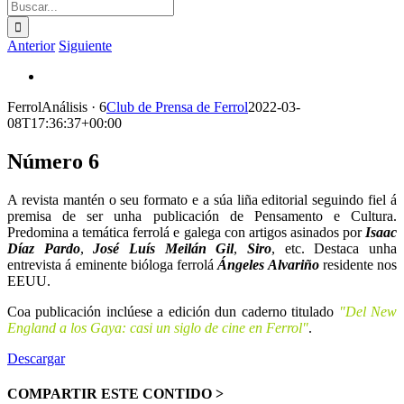
Buscar:
Anterior
Siguiente
Ver
imagen
FerrolAnálisis · 6
Club de Prensa de Ferrol
2022-03-
más
08T17:36:37+00:00
grande
Número 6
A revista mantén o seu formato e a súa liña editorial seguindo fiel á
premisa de ser unha publicación de Pensamento e Cultura.
Predomina a temática ferrolá e galega con artigos asinados por
Isaac
Díaz Pardo
,
José Luís Meilán Gil
,
Siro
, etc. Destaca unha
entrevista á eminente bióloga ferrolá
Ángeles Alvariño
residente nos
EEUU.
Coa publicación inclúese a edición dun caderno titulado
"Del New
England a los Gaya: casi un siglo de cine en Ferrol"
.
Descargar
COMPARTIR ESTE CONTIDO >