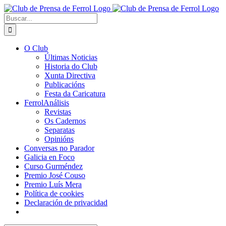
Saltar
al
Buscar:
contenido
O Club
Últimas Noticias
Historia do Club
Xunta Directiva
Publicacións
Festa da Caricatura
FerrolAnálisis
Revistas
Os Cadernos
Separatas
Opinións
Conversas no Parador
Galicia en Foco
Curso Gurméndez
Premio José Couso
Premio Luís Mera
Política de cookies
Declaración de privacidad