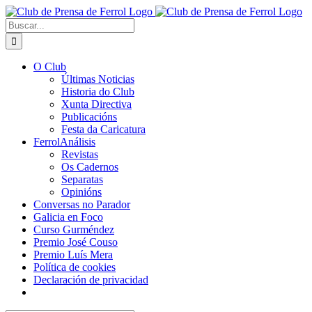
Saltar
al
Buscar:
contenido
O Club
Últimas Noticias
Historia do Club
Xunta Directiva
Publicacións
Festa da Caricatura
FerrolAnálisis
Revistas
Os Cadernos
Separatas
Opinións
Conversas no Parador
Galicia en Foco
Curso Gurméndez
Premio José Couso
Premio Luís Mera
Política de cookies
Declaración de privacidad