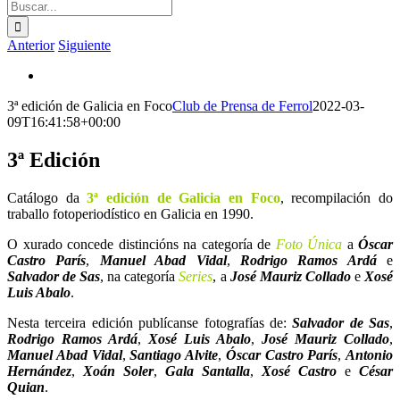
Buscar:
Anterior
Siguiente
Ver
imagen
3ª edición de Galicia en Foco
Club de Prensa de Ferrol
2022-03-
más
09T16:41:58+00:00
grande
3ª Edición
Catálogo da
3ª edición de Galicia en Foco
, recompilación do
traballo fotoperiodístico en Galicia en 1990.
O xurado concede distincións na categoría de
Foto Única
a
Óscar
Castro París
,
Manuel Abad Vidal
,
Rodrigo Ramos Ardá
e
Salvador de Sas
, na categoría
Series
, a
José Mauriz Collado
e
Xosé
Luis Abalo
.
Nesta terceira edición publícanse fotografías de:
Salvador de Sas
,
Rodrigo Ramos Ardá
,
Xosé Luis Abalo
,
José Mauriz Collado
,
Manuel Abad Vidal
,
Santiago Alvite
,
Óscar Castro París
,
Antonio
Hernández
,
Xoán Soler
,
Gala Santalla
,
Xosé Castro
e
César
Quian
.