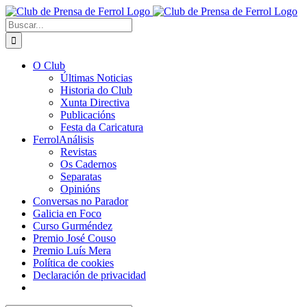
Saltar
al
Buscar:
contenido
O Club
Últimas Noticias
Historia do Club
Xunta Directiva
Publicacións
Festa da Caricatura
FerrolAnálisis
Revistas
Os Cadernos
Separatas
Opinións
Conversas no Parador
Galicia en Foco
Curso Gurméndez
Premio José Couso
Premio Luís Mera
Política de cookies
Declaración de privacidad