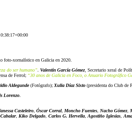
0:38:17+00:00
lo foto-xornalístico en Galicia en 2020.
deza do ser humano”
.
Valentín García Gómez
,
Secretario xeral de Polí
ensa de Ferrol;
“30 anos de Galicia en Foco, o Anuario Fotográfico 
idio Aldegunde
(Fotógrafo);
Xulia Díaz Sixto
(presidenta do Club de P
is Lorenzo
.
anessa Casteleiro
,
Óscar Corral
,
Moncho Fuentes
,
Nacho Gómez
,
 Cabalar
,
Kiko Delgado
,
Carlos G. Hervella
,
Agostiño Iglesias
,
Ama