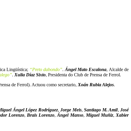
tica Lingüística;
“Preto dabondo”
.
Ángel Mato Escalona
, Alcalde de
Galego”
.
Xulia Díaz Sixto
, Presidenta do Club de Prensa de Ferrol.
rensa de Ferrol). Actuou como secretario,
Xoán Rubia Alejos
.
Miguel Ángel López Rodríguez
,
Jorge Meis
,
Santiago M. Amil
,
José
dor Lorenzo
,
Brais Lorenzo
,
Ángel Manso
,
Miguel Muñiz
,
Xabier