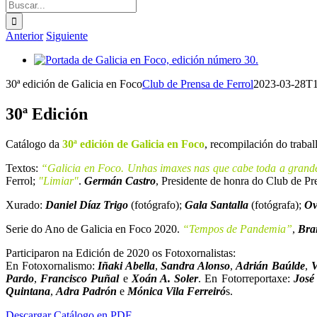
Buscar:
Anterior
Siguiente
Ver
imagen
30ª edición de Galicia en Foco
Club de Prensa de Ferrol
2023-03-28T1
más
grande
30ª Edición
Catálogo da
30ª edición de Galicia en Foco
, recompilación do trabal
Textos:
“Galicia en Foco. Unhas imaxes nas que cabe toda a gran
Ferrol;
"Limiar"
.
Germán Castro
, Presidente de honra do Club de Pr
Xurado:
Daniel Díaz Trigo
(fotógrafo);
Gala Santalla
(fotógrafa);
Ov
Serie do Ano de Galicia en Foco 2020.
“Tempos de Pandemia”
,
Bra
Participaron na Edición de 2020 os Fotoxornalistas:
En Fotoxornalismo:
Iñaki Abella
,
Sandra Alonso
,
Adrián Baúlde
,
V
Pardo
,
Francisco Puñal
e
Xoán A. Soler
. En Fotorreportaxe:
José
Quintana
,
Adra Padrón
e
Mónica Vila Ferreiró
s.
Descargar Catálogo en PDF