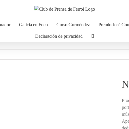
arador
Galicia en Foco
Curso Gurméndez
Premio José Co
Declaración de privacidad
N
Pro
por
mús
Apa
ded