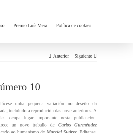
uso
Premio Luís Mera
Política de cookies
Anterior
Siguiente
úmero 10
dúcese unha pequena variación no deseño da
tada, incluíndo a reprodución das nove anteriores. A
ica ocupa lugar importante nesta publicación.
rece un novo traballo de
Carlos Gurméndez
icado ao humanismo de
Marcial Suárez
. Edítanse,