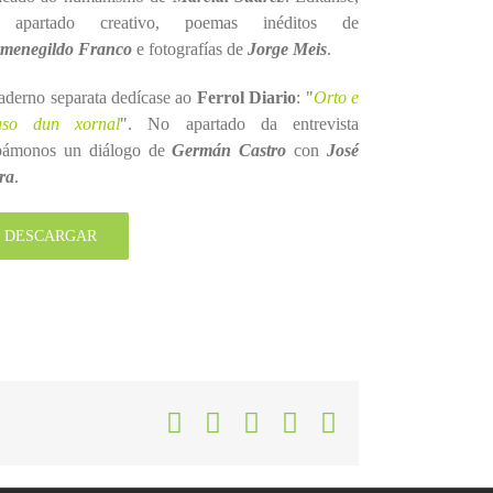
 apartado creativo, poemas inéditos de
menegildo Franco
e fotografías de
Jorge Meis
.
aderno separata dedícase ao
Ferrol Diario
: "
Orto e
aso dun xornal
". No apartado da entrevista
pámonos un diálogo de
Germán Castro
con
José
ra
.
DESCARGAR
Facebook
X
LinkedIn
WhatsApp
Correo
electrónico