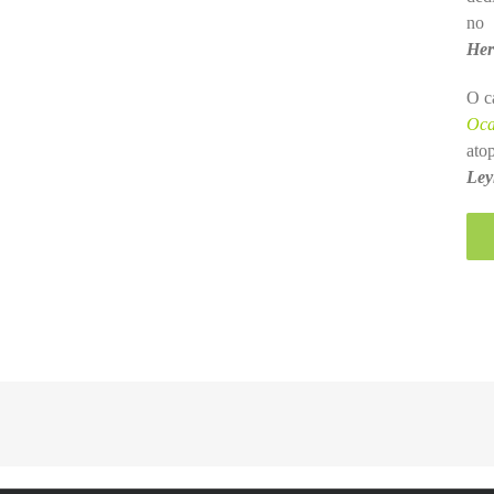
no
Her
O c
Oc
ato
Ley