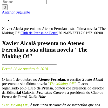
Buscar:
Anterior
Siguiente
Ver
imagen
Xavier Alcalá presenta no Ateneo Ferrolán a súa última novela "The
más
Making Of"
Club de Prensa de Ferrol
2019-05-22T17:01:52+00:00
grande
Xavier Alcalá presenta no Ateneo
Ferrolán a súa última novela "The
Making Of"
Ferrol, 03 de outubro de 2018
O luns 1 de outubro no
Ateneo Ferrolán
, o escritor
Xavier Alcalá
presentou a súa última novela
"The Making OF"
. O acto,
organizado polo
Club de Prensa
, contou coa presencia do director
da
Editorial Galaxia
,
Francisco Castro
e a presidenta do Club de
Prensa de Ferrol,
Xulia Díaz
.
"The Making Of"
, é toda unha declaración de intencións que nos