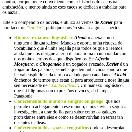
contou, porque non é conveniente contar historias de cacos na
emigración, e menos aínda se eses cacos se dedican a traballar para
os nazis-.
Este é o compendio da novela, e utilizo as verbas de
Xavier
para
non facer un
"spoiler"
, polo que convén sinalar algúns aspectos:
Riqueza e manexo lingüístico
:
Alcalá
manexa como
ninguén a lingua galega. Manexa e aporta unha riqueza de
vocabulario que é unha regalía para todos os que o leemos,
aínda que nos obrigue a ter o dicionario na man para dar conta
dos moitos termos dos que dispoñemos. Se
Alfredo
Mosquera
, o
Chogomelo
é un xogador avezado,
Xavier
é un
xogador das palabras, semella que ten unha caixa sonora que
lle vai cuspindo cada termo axeitado para cada lance.
Alcalá
énchenos de termos que están aí para arrequecer a nosa lingua
sen necesidade de
"axudas alleas"
. Un manexo lingüístico,
que fai filigranas con expresións e voces, da Pampa,
Patagonia.
Coñecemento do mundo a emigración galego
, que nos
permite un achegamento a ese mundo, e nos invita a seguir a
investigación, a tirar do fío para saber como os galegos
protexíanse entre eles e como se desenvolvían en terras tan
distantes e alleas.
Coñecemento dos espazos xeográficos
onde se desenrolan