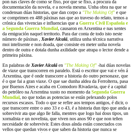
pon nas claves de como se fixo, por que se fixo, a procura da
documentación da novela, e a novela mesma. Unha obra na que se
condensan dúas historias, que dan corpo a
"The Making Of"
e que
se comprimen en 488 páxinas nas que ao traveso do relato, temos a
crónica das vivencias e influencias que a
Guerra Civil Española e
a Segunda Guerra Mundial
, causaron en Arxentina e nas xentes
da emigración naquel territorio. Para dar conta de todo isto neste
número de páxinas ,
Xavier Alcalá
, utiliza unha técnica narrativa
moi intelixente e non doada, que consiste en meter unha novela
dentro de outra e dotala dunha axilidade que atrapa o lector dende a
primeira páxina.
En palabras de
Xavier Alcalá
en
"The Making Of"
-hai dúas novelas
de viaxe que transcorren en paralelo. Está o escritor que vai e vén á
Arxentina, que é onde transcorre a historia do outro personaxe, que
é o que fai a gran viaxe. O que sae dunha aldea da Ferrolterra, pasa
por Buenos Aires e acaba en Comodoro Rivadavia, que é a capital
do petróleo na Arxentina xusto no momento da
Segunda Guerra
Mundial
, no que todas as potencias se están pelexando polos
recursos escasos. Todo o que se refire aos tempos antigos, é dicir, o
que transcorre entre o ano 33 e o 43, é a historia dun tipo que anda a
sobrevivir ata que algo lle falla, mentres que logo hai dous tipos, un
xornalista e un novelista, que viven nos anos 90 e que non teñen
necesidade de sobrevivir. Estes dous aínda están conectados cos
vellos que quedan vivos e que saben da historia que nunca se