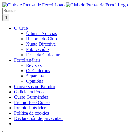
Saltar
al
Buscar:
contenido
O Club
Últimas Noticias
Historia do Club
Xunta Directiva
Publicacións
Festa da Caricatura
FerrolAnálisis
Revistas
Os Cadernos
Separatas
Opinións
Conversas no Parador
Galicia en Foco
Curso Gurméndez
Premio José Couso
Premio Luís Mera
Política de cookies
Declaración de privacidad