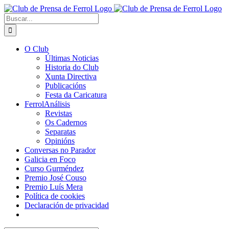
Saltar
al
Buscar:
contenido
O Club
Últimas Noticias
Historia do Club
Xunta Directiva
Publicacións
Festa da Caricatura
FerrolAnálisis
Revistas
Os Cadernos
Separatas
Opinións
Conversas no Parador
Galicia en Foco
Curso Gurméndez
Premio José Couso
Premio Luís Mera
Política de cookies
Declaración de privacidad