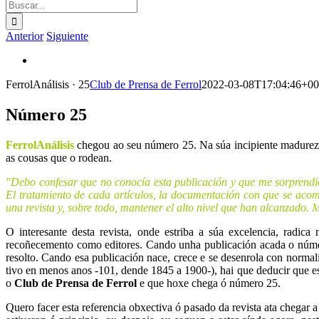
Buscar:
Anterior
Siguiente
Ver
imagen
FerrolAnálisis · 25
Club de Prensa de Ferrol
2022-03-08T17:04:46+00
más
grande
Número 25
FerrolAnálisis
chegou ao seu número 25. Na súa incipiente madurez be
as cousas que o rodean.
"Debo confesar que no conocía esta publicación y que me sorprendió
El tratamiento de cada artículos, la documentación con que se acom
una revista y, sobre todo, mantener el alto nivel que han alcanzado.
O interesante desta revista, onde estriba a súa excelencia, radica
recoñecemento como editores. Cando unha publicación acada o númer
resolto. Cando esa publicación nace, crece e se desenrola con normal
tivo en menos anos -101, dende 1845 a 1900-), hai que deducir que esta
o
Club de Prensa de Ferrol
e que hoxe chega ó número 25.
Quero facer esta referencia obxectiva ó pasado da revista ata chegar 