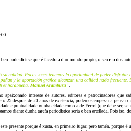
:00
n pode dicirse que é facedora dun mundo propio, o seu e o dos autores
 su calidad. Pocas veces tenemos la oportunidad de poder disfrutar de
pañan y la aportación gráfica alcanzan una calidad nada frecuente. 
 Mi enhorabuena.
Manuel Aramburu"
.
 no apaixonado interese de autores, editores e patrocinadores que s
o 25 despois de 20 anos de existencia, podemos empezar a pensar que
idade e puntualidade nunha cidade como a de Ferrol (que debe ser, sen
mos diante dunha tarefa periodística seria e ben artellada. Pois iso, d
a este presente porque é xusta, en primeiro lugar; pero tamén, porque é