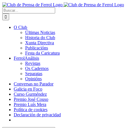
Saltar
al
Buscar:
contenido
O Club
Últimas Noticias
Historia do Club
Xunta Directiva
Publicacións
Festa da Caricatura
FerrolAnálisis
Revistas
Os Cadernos
Separatas
Opinións
Conversas no Parador
Galicia en Foco
Curso Gurméndez
Premio José Couso
Premio Luís Mera
Política de cookies
Declaración de privacidad